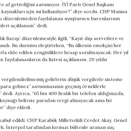
Artıyor
e af getirdiğini savunuyor. İYİ Parti Genel Başkanı
için
 kaynakları için mi kullanılıyor?” diye sordu. CHP Manisa
e bu düzenlemeden faydalanan uyuşturucu baronlarının
leri açıklansın” dedi.
ık Barışı’ düzenlemesiyle ilgili, “Kayıt dışı servetlere ve
llandı. Bu durumu eleştirirken, “Bu ülkenin emekçisi her
arla elde edilen zenginliklere hesap sorulmayacak. Her yıl
n faydalananların da listesi açıklansın. 20 yıldır
k vergilendirilmemiş gelirlerin düşük vergilerle sisteme
ara para gelmez” savunmasının geçmiş örneklerle
dedi. Ayrıca, “65 bin 400 liralık bir telefon aldığınızda,
 kaynağı belirsiz paradan vergi almayacak ama bir
r” diye ekledi.
 kabul edildi. CHP Karabük Milletvekili Cevdet Akay, Genel
k, İnterpol tarafından kırmızı bültenle aranan suç