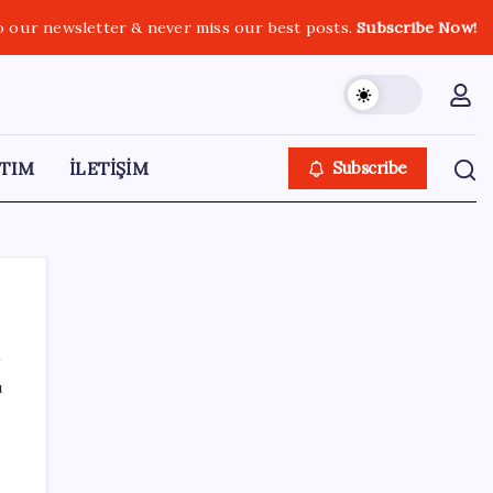
o our newsletter & never miss our best posts.
Subscribe Now!
TIM
İLETİŞİM
Subscribe
ı
SON YAZILAR
‘Çerçeve yasa’ teklifi TBMM’de… MHP’li Feti
Yıldız’dan ‘Demirtaş’ sorusuna yanıt: