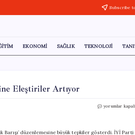
Subscribe t
ĞİTİM
EKONOMİ
SAĞLIK
TEKNOLOJİ
TANI
ne Eleştiriler Artıyor
Varlık
yorumlar kapal
Barışı
Düzenlemesi
Üzerine
Eleştiriler
ık Barışı’ düzenlemesine büyük tepkiler gösterdi. İYİ Parti