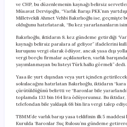
ve CHP, bu düzenlemenin kaynağı belirsiz servetler
Müsavat Dervişoğlu, “Varlık Barışı PKK’nın yurtdışı
Milletvekili Ahmet Vehbi Bakırlıoğlu ise, geçmişt
olduğunu hatırlatarak, “Bu kez yararlananların isim
Bakırlıoğlu, iktidarın 8. kez gündeme getirdiği ‘Varl
kaynağı belirsiz paralara af geliyor” ifadelerini ku
kuruşunu vergi olarak ödüyor, ancak yasa dışı yoll
vergi borçlu firmalar açıklanırken, varlık barışında
yayımlanmayan bu listeyi Türk halkı görmeli” dedi.
Yasa ile yurt dışından veya yurt içinden getirilece
sokulacağını hatırlatan Bakırlıoğlu, iktidarın “k
çürütüldüğünü belirtti ve “Baronlar bile yararlandı” 
toplamda 133 bin 164 lira ödüyorsunuz. Bu iktidar,
telefondan bile yaklaşık 68 bin lira vergi talep ediyo
TBMM’de varlık barışı yasa teklifinin ilk 5 maddesi
Kurulda ‘Baronlar Suç Rulosu’nu gündeme getirere