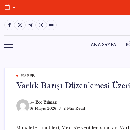
Skip
-
to
content
https://www.facebook.com/
https://twitter.com/
https://t.me/
https://www.instagram.com/
https://youtube.com/
ANA SAYFA
E
HABER
Varlık Barışı Düzenlemesi Üzeri
By
Ece Yılmaz
16 Mayıs 2026
2 Min Read
Muhalefet partileri, Meclis’e yeniden sunulan ‘Varl