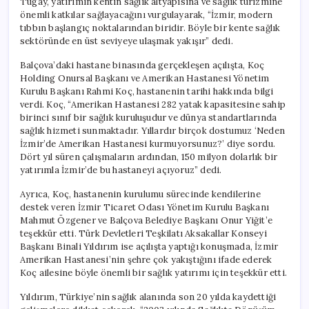
Tugay, yatırımın kentin sağlık altyapısına ve sağlık turizmine
Girdi
önemli katkılar sağlayacağını vurgulayarak, “İzmir, modern
için
tıbbın başlangıç noktalarından biridir. Böyle bir kente sağlık
sektöründe en üst seviyeye ulaşmak yakışır” dedi.
Balçova’daki hastane binasında gerçekleşen açılışta, Koç
Holding Onursal Başkanı ve Amerikan Hastanesi Yönetim
Kurulu Başkanı Rahmi Koç, hastanenin tarihi hakkında bilgi
verdi. Koç, “Amerikan Hastanesi 282 yatak kapasitesine sahip
birinci sınıf bir sağlık kuruluşudur ve dünya standartlarında
sağlık hizmeti sunmaktadır. Yıllardır birçok dostumuz ‘Neden
İzmir’de Amerikan Hastanesi kurmuyorsunuz?’ diye sordu.
Dört yıl süren çalışmaların ardından, 150 milyon dolarlık bir
yatırımla İzmir’de bu hastaneyi açıyoruz” dedi.
Ayrıca, Koç, hastanenin kurulumu sürecinde kendilerine
destek veren İzmir Ticaret Odası Yönetim Kurulu Başkanı
Mahmut Özgener ve Balçova Belediye Başkanı Onur Yiğit’e
teşekkür etti. Türk Devletleri Teşkilatı Aksakallar Konseyi
Başkanı Binali Yıldırım ise açılışta yaptığı konuşmada, İzmir
Amerikan Hastanesi’nin şehre çok yakıştığını ifade ederek
Koç ailesine böyle önemli bir sağlık yatırımı için teşekkür etti.
Yıldırım, Türkiye’nin sağlık alanında son 20 yılda kaydettiği