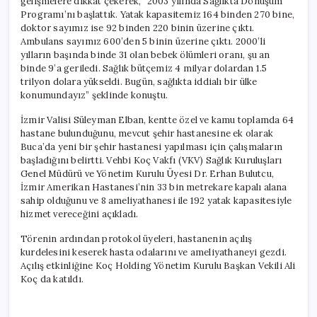
gelişmelere dikkat çekerek, “2003 yılında Sağlıkta Dönüşüm
Programı’nı başlattık. Yatak kapasitemiz 164 binden 270 bine,
doktor sayımız ise 92 binden 220 binin üzerine çıktı.
Ambulans sayımız 600’den 5 binin üzerine çıktı. 2000’li
yılların başında binde 31 olan bebek ölümleri oranı, şu an
binde 9’a geriledi. Sağlık bütçemiz 4 milyar dolardan 1.5
trilyon dolara yükseldi. Bugün, sağlıkta iddialı bir ülke
konumundayız” şeklinde konuştu.
İzmir Valisi Süleyman Elban, kentte özel ve kamu toplamda 64
hastane bulunduğunu, mevcut şehir hastanesine ek olarak
Buca’da yeni bir şehir hastanesi yapılması için çalışmaların
başladığını belirtti. Vehbi Koç Vakfı (VKV) Sağlık Kuruluşları
Genel Müdürü ve Yönetim Kurulu Üyesi Dr. Erhan Bulutcu,
İzmir Amerikan Hastanesi’nin 33 bin metrekare kapalı alana
sahip olduğunu ve 8 ameliyathanesi ile 192 yatak kapasitesiyle
hizmet vereceğini açıkladı.
Törenin ardından protokol üyeleri, hastanenin açılış
kurdelesini keserek hasta odalarını ve ameliyathaneyi gezdi.
Açılış etkinliğine Koç Holding Yönetim Kurulu Başkan Vekili Ali
Koç da katıldı.