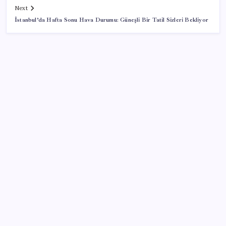
Next
İstanbul’da Hafta Sonu Hava Durumu: Güneşli Bir Tatil Sizleri Bekliyor
SON YAZILAR
Meta’nın Yapay Zeka Modeli Dışarı Sızdı: Siber
Saldırı Oldu mu?
Mevduat faizinde mart ayından bu yana bir ilk
yaşandı!
Komünist Mao’nun makam aracıydı, bugün
zenginlerin lüks oyuncağı oldu