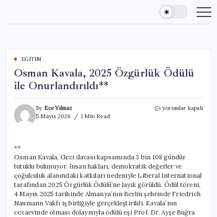
Skip
to
content
EĞITIM
Osman Kavala, 2025 Özgürlük Ödülü
ile Onurlandırıldı**
Osman
By
Ece Yılmaz
yorumlar kapalı
Kavala,
5 Mayıs 2026
1 Min Read
2025
Özgürlük
Ödülü
**
ile
Osman Kavala, Gezi davası kapsamında 3 bin 108 gündür
Onurlandırıldı**
için
tutuklu bulunuyor. İnsan hakları, demokratik değerler ve
çoğulculuk alanındaki katkıları nedeniyle Liberal International
tarafından 2025 Özgürlük Ödülü’ne layık görüldü. Ödül töreni,
4 Mayıs 2025 tarihinde Almanya’nın Berlin şehrinde Friedrich
Naumann Vakfı iş birliğiyle gerçekleştirildi. Kavala’nın
cezaevinde olması dolayısıyla ödülü eşi Prof. Dr. Ayşe Buğra