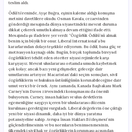
teslim aldı.
Ödül töreninde, Ayşe Buğra, eşinin kaleme aldığı konuşma
metnini davetlilere okudu. Osman Kavala, cezaevinden
gönderdiği mesajında dünya siyasetindeki mevcut duruma
dikkat çekerek umutlu kalmaya devam ettiğini ifade etti.
Mesajında şu ifadelere yer verdi: “Özgürlük Ödülü’nü almak
benim için büyük bir onur. Liberal International’a bu
kararlarından dolayı teşekkür ediyorum. Bu ödül, bana güç ve
motivasyon kaynağı oldu. Bugün, birçok toplumda bireysel
özgürlükleri tehdit eden otoriter siyasi rejimlerle karşı
karşıyayız. Mevcut uluslararası ortamda umudu kaybetmek
çok kolay; ancak bazı yeni gelişmeler, geleceğe dair
umutlarımı artırıyor. Macaristan’daki seçim sonuçları, sivil
özgürlüklerin ve hukukun üstünlüğünün korunabileceğine dair
umut verici bir örnek. Aynı zamanda, Kanada Başbakanı Mark
Carney’nin Davos zirvesindeki konuşmasını da önemli
buluyorum. Carney, insan hakları ve ulus devletlerin
egemenliğine saygıyı içeren bir uluslararası düzenin
kurulması gerektiğini vurguladı. Liberal değerlerin öne çıktığı
yeni bir siyasi dinamik, daha iyi bir dünya yaratma
potansiyeline sahip. Avrupa İnsan Hakları Sözleşmesi’nin
güçlendirilmesinin ve bu normların benimsenmesinin,
ülkemdeki sivil hak ve özgürlüklerin korunması açısından