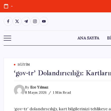
Skip
-
to
content
https://www.facebook.com/
https://twitter.com/
https://t.me/
https://www.instagram.com/
https://youtube.com/
ANA SAYFA
E
EĞITIM
‘gov-tr’ Dolandırıcılığı: Kartla
By
Ece Yılmaz
8 Mayıs 2026
1 Min Read
‘gov-tr’ dolandırıcılığı, kart bilgilerinizi tehlikey