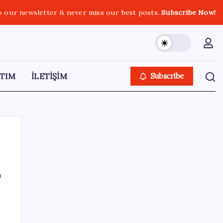
o our newsletter & never miss our best posts.
Subscribe Now!
TIM
İLETİŞİM
Subscribe
ı
SON YAZILAR
Ekran Kartı Fiyatlarına Zam Yolda: Yüzde
40’a Varan Fiyat Artışı