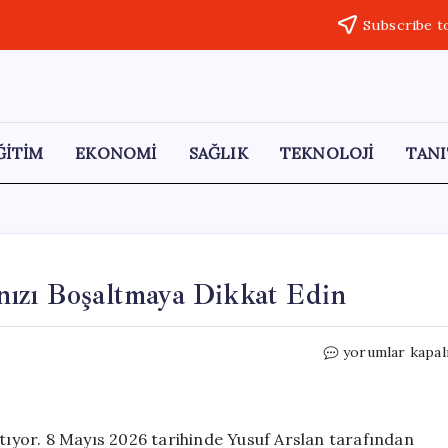
Subscribe t
ĞİTİM
EKONOMİ
SAĞLIK
TEKNOLOJİ
TANI
rınızı Boşaltmaya Dikkat Edin
‘gov-
yorumlar kapal
tr’
Dolandırıcılığı:
Kartlarınızı
Boşaltmaya
e atıyor. 8 Mayıs 2026 tarihinde Yusuf Arslan tarafından