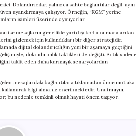
Dikkat
ici. Dolandırıcılar, yalnızca sahte bağlantılar değil, aynı
Edin
güven uyandırmaya çalışıyor. Örneğin, “KGM” yerine
için
umların isimleri üzerinde oynuyorlar.
 yönü ise mesajların genellikle yurtdışı kodlu numaralardan
rini gizlemek için kullandıkları bir diğer stratejidir.
amada dijital dolandırıcılığın yeni bir aşamaya geçtiğini
lişimiyle, dolandırıcılık taktikleri de değişti. Artık sadec
iğini taklit eden daha karmaşık senaryolardan
ve gelen mesajlardaki bağlantılara tıklamadan önce mutlaka
ı kullanarak bilgi almanız önerilmektedir. Unutmayın,
or; bu nedenle temkinli olmak hayati önem taşıyor.