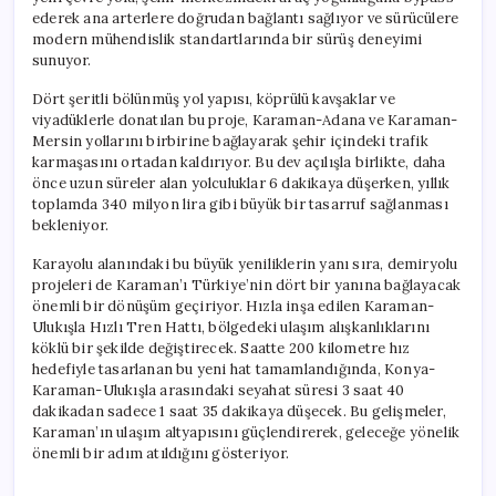
İnecek
ederek ana arterlere doğrudan bağlantı sağlıyor ve sürücülere
için
modern mühendislik standartlarında bir sürüş deneyimi
sunuyor.
Dört şeritli bölünmüş yol yapısı, köprülü kavşaklar ve
viyadüklerle donatılan bu proje, Karaman-Adana ve Karaman-
Mersin yollarını birbirine bağlayarak şehir içindeki trafik
karmaşasını ortadan kaldırıyor. Bu dev açılışla birlikte, daha
önce uzun süreler alan yolculuklar 6 dakikaya düşerken, yıllık
toplamda 340 milyon lira gibi büyük bir tasarruf sağlanması
bekleniyor.
Karayolu alanındaki bu büyük yeniliklerin yanı sıra, demiryolu
projeleri de Karaman’ı Türkiye’nin dört bir yanına bağlayacak
önemli bir dönüşüm geçiriyor. Hızla inşa edilen Karaman-
Ulukışla Hızlı Tren Hattı, bölgedeki ulaşım alışkanlıklarını
köklü bir şekilde değiştirecek. Saatte 200 kilometre hız
hedefiyle tasarlanan bu yeni hat tamamlandığında, Konya-
Karaman-Ulukışla arasındaki seyahat süresi 3 saat 40
dakikadan sadece 1 saat 35 dakikaya düşecek. Bu gelişmeler,
Karaman’ın ulaşım altyapısını güçlendirerek, geleceğe yönelik
önemli bir adım atıldığını gösteriyor.