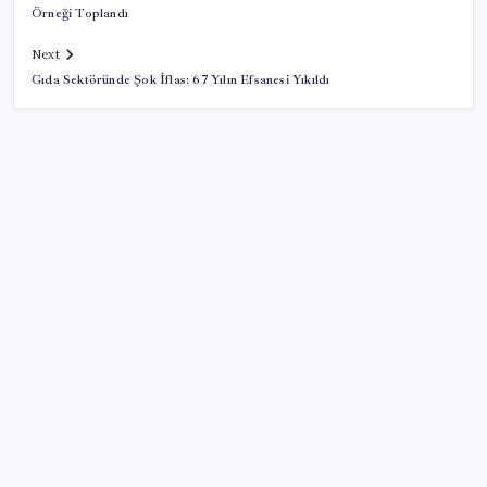
Örneği Toplandı
Next
Gıda Sektöründe Şok İflas: 67 Yılın Efsanesi Yıkıldı
SON YAZILAR
Meta’dan Yazılımcılar için Yeni Araç: Muse Code
‘Çerçeve yasa’ teklifi TBMM’de… MHP’li Feti
Yıldız’dan ‘Demirtaş’ sorusuna yanıt: ‘Bekleyin’
Dolar/TL tarihi zirvesini yeniledi: Dünyada düşüyor,
Türkiye’de rekor kırıyor