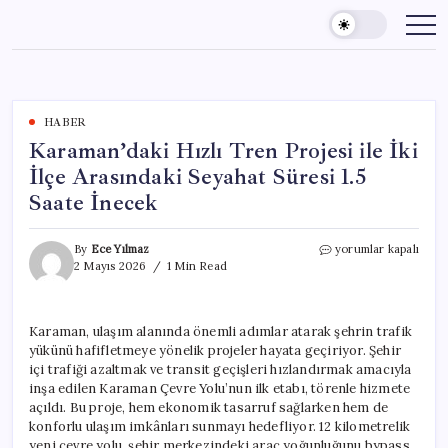
Skip
to
content
HABER
Karaman’daki Hızlı Tren Projesi ile İki
İlçe Arasındaki Seyahat Süresi 1.5
Saate İnecek
Karaman’daki
By
Ece Yılmaz
yorumlar kapalı
Hızlı
2 Mayıs 2026
1 Min Read
Tren
Projesi
ile
Karaman, ulaşım alanında önemli adımlar atarak şehrin trafik
İki
yükünü hafifletmeye yönelik projeler hayata geçiriyor. Şehir
İlçe
Arasındaki
içi trafiği azaltmak ve transit geçişleri hızlandırmak amacıyla
Seyahat
inşa edilen Karaman Çevre Yolu’nun ilk etabı, törenle hizmete
Süresi
açıldı. Bu proje, hem ekonomik tasarruf sağlarken hem de
1.5
konforlu ulaşım imkânları sunmayı hedefliyor. 12 kilometrelik
Saate
yeni çevre yolu, şehir merkezindeki araç yoğunluğunu bypass