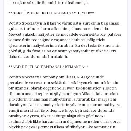
asrı aşkın süredir önemli bir rol üstlenmişti.
**SEKTÖRDE KORKU DALGASI YAYILIYOR**
Potato Specialty’nin iflası ve varlık satış sürecinin başlaması,
gıda sektöründe alarm zillerinin çalmasına neden oldu.
Mevcut yüksek maliyetler ile mücadele eden sektörde, patates
ve taze ürün tedariğinde yaşanacak sıkıntı, bölgedeki
işletmelerin maliyetlerini artırabilir. Bu dev tedarik zincirinin
çöküşü, gıda fiyatlarına olumsuz yansıyabilir ve tüketicileri
daha da zor durumda bırakabilir.
**ABD’DE İFLAS TENDANSI ARTMAKTA**
Potato Specialty Company’nin iflası, ABD genelinde
perakende ve restoran sektörünü etkileyen ekonomik krizin
bir uzantısı olarak değerlendiriliyor. Ekonomistler, şirketin
iflasının ana sebeplerini şöyle sıralıyor: Yüksek faiz oranları,
şirketlerin finansman maliyetlerini artırarak kar marjlarını
daraltıyor. Lojistik maliyetlerinin yükselmesi, artan nakliye ve
enerji masrafları ile birleşince birçok şirketi zor durumda
bırakıyor. Ayrıca, tüketici durgunluğu alım gücündeki
azalmayla birlikte harcamaların düşmesine neden olarak orta
ölçekli pek çok işletmeyi iflasa sürüklüyor. Ekonomistlerin