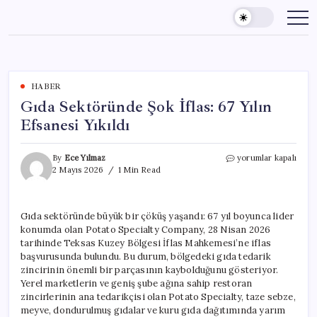
Skip
to
content
HABER
Gıda Sektöründe Şok İflas: 67 Yılın
Efsanesi Yıkıldı
Gıda
By
Ece Yılmaz
yorumlar kapalı
Sektöründe
2 Mayıs 2026
1 Min Read
Şok
İflas:
67
Gıda sektöründe büyük bir çöküş yaşandı: 67 yıl boyunca lider
Yılın
konumda olan Potato Specialty Company, 28 Nisan 2026
Efsanesi
Yıkıldı
tarihinde Teksas Kuzey Bölgesi İflas Mahkemesi’ne iflas
için
başvurusunda bulundu. Bu durum, bölgedeki gıda tedarik
zincirinin önemli bir parçasının kaybolduğunu gösteriyor.
Yerel marketlerin ve geniş şube ağına sahip restoran
zincirlerinin ana tedarikçisi olan Potato Specialty, taze sebze,
meyve, dondurulmuş gıdalar ve kuru gıda dağıtımında yarım