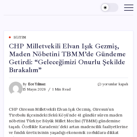
Skip
to
content
EĞITIM
CHP Milletvekili Elvan Işık Gezmiş,
Maden Nöbetini TBMM’de Gündeme
Getirdi: “Geleceğimizi Onurlu Şekilde
Bırakalım”
CHP
By
Ece Yılmaz
yorumlar kapalı
Milletvekili
15 Mayıs 2026
1 Min Read
Elvan
Işık
Gezmiş,
CHP Giresun Milletvekili Elvan Işık Gezmiş, Giresun’un
Maden
Tirebolu ilçesindeki Sekü Köyü’nde 41 gündür süren maden
Nöbetini
TBMM’de
nöbetini Türkiye Büyük Millet Meclisi (TBMM) gündemine
Gündeme
taşıdı. Özellikle Karadeniz’deki artan madencilik faaliyetlerine
Getirdi:
ve fındık üreticisinin yaşadığı ekonomik zorluklara dikkat
“Geleceğimizi