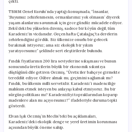
çekti.
Onurlu
Şekilde
TBMM Genel Kurulu’nda yaptığı konuşmada, “İnsanlar,
Bırakalım”
‘Suyumuz zehirlenmesin, ormanlarımız yok olmasın’ diyerek
için
yaşam alanlarını savunmak için gece gündüz mücadele ediyor.
Sekü’deki bu yükselen direniş, sadece bir köyün değil, tüm
Karadeniz’in vicdanıdır. Geçen hafta Çatalağaç’ta derelerin
zehirlendiğini gördük. Biz ülkemize onurlu bir gelecek
bırakmak istiyoruz; ama siz ekolojik bir yıkım
yaratıyorsunuz” şeklinde sert eleştirilerde bulundu.
Fındık fiyatlarının 200 lira seviyelerine sıkışması ve bunun
sonucunda üreticilerin büyük bir ekonomik sıkıntıya
düştüğünü dile getiren Gezmiş, “Üreticiler bahçeye girmekte
tereddüt ediyor. Gübre almak mı, geçimini sağlamak mı?
Fındık, bu ülkenin milli servetidir. Karadeniz’i madenciliğe
mahkum etmek isteyen bu anlayışı kabul etmiyoruz. Bu bir
sürgün politikası mı? Karadenizliyi topraklarından koparıp
madenlere alan mı açıyorsunuz?” ifadeleriyle duruma tepki
gösterdi.
Elvan Işık Gezmiş’in Meclis’teki bu açıklamaları,
Karadeniz’deki ekolojik denge ve yerel üretimin korunması
açısından büyük öneme sahip.