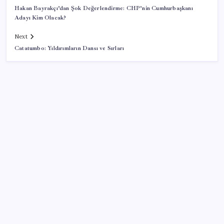
Hakan Bayrakçı’dan Şok Değerlendirme: CHP’nin Cumhurbaşkanı
Adayı Kim Olacak?
Next
Catatumbo: Yıldırımların Dansı ve Sırları
SON YAZILAR
Veli Ağbaba’nın ağabeyi Hür Ağbaba tutuklandı
Meta’dan Yazılımcılar için Yeni Araç: Muse Code
‘Çerçeve yasa’ teklifi TBMM’de… MHP’li Feti
Yıldız’dan ‘Demirtaş’ sorusuna yanıt: ‘Bekleyin’