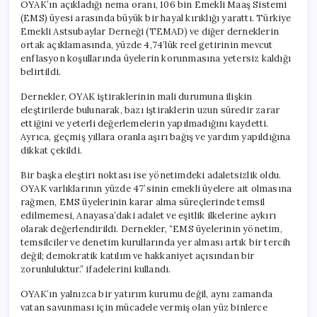
OYAK’ın açıkladığı nema oranı, 106 bin Emekli Maaş Sistemi
(EMS) üyesi arasında büyük bir hayal kırıklığı yarattı. Türkiye
Emekli Astsubaylar Derneği (TEMAD) ve diğer derneklerin
ortak açıklamasında, yüzde 4,74’lük reel getirinin mevcut
enflasyon koşullarında üyelerin korunmasına yetersiz kaldığı
belirtildi.
Dernekler, OYAK iştiraklerinin mali durumuna ilişkin
eleştirilerde bulunarak, bazı iştiraklerin uzun süredir zarar
ettiğini ve yeterli değerlemelerin yapılmadığını kaydetti.
Ayrıca, geçmiş yıllara oranla aşırı bağış ve yardım yapıldığına
dikkat çekildi.
Bir başka eleştiri noktası ise yönetimdeki adaletsizlik oldu.
OYAK varlıklarının yüzde 47’sinin emekli üyelere ait olmasına
rağmen, EMS üyelerinin karar alma süreçlerinde temsil
edilmemesi, Anayasa’daki adalet ve eşitlik ilkelerine aykırı
olarak değerlendirildi. Dernekler, “EMS üyelerinin yönetim,
temsilciler ve denetim kurullarında yer alması artık bir tercih
değil; demokratik katılım ve hakkaniyet açısından bir
zorunluluktur.” ifadelerini kullandı.
OYAK’ın yalnızca bir yatırım kurumu değil, aynı zamanda
vatan savunması için mücadele vermiş olan yüz binlerce