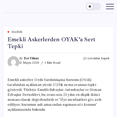
Skip
to
content
HABER
Emekli Askerlerden OYAK’a Sert
Tepki
Emekli
By
Ece Yılmaz
yorumlar kapalı
Askerlerden
12 Mayıs 2026
1 Min Read
OYAK’a
Sert
Tepki
Emekli askerler, Ordu Yardımlaşma Kurumu (OYAK)
için
tarafından açıklanan yüzde 37,1’lik nema oranına tepki
gösterdi. Türkiye Emekli Subaylar, Astsubaylar ve Uzman
Erbaşlar Dernekleri, bu oranı son 23 yılın en düşük ikinci
neması olarak değerlendirdi ve “Üye menfaatleri göz ardı
ediliyor, kurumun asli amacından sapması söz konusu”
açıklamasında bulundu.