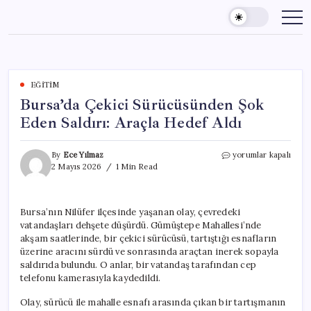
Skip
to
content
EĞITIM
Bursa’da Çekici Sürücüsünden Şok
Eden Saldırı: Araçla Hedef Aldı
Bursa’da
By
Ece Yılmaz
yorumlar kapalı
Çekici
2 Mayıs 2026
1 Min Read
Sürücüsünden
Şok
Eden
Bursa’nın Nilüfer ilçesinde yaşanan olay, çevredeki
Saldırı:
vatandaşları dehşete düşürdü. Gümüştepe Mahallesi’nde
Araçla
Hedef
akşam saatlerinde, bir çekici sürücüsü, tartıştığı esnafların
Aldı
üzerine aracını sürdü ve sonrasında araçtan inerek sopayla
için
saldırıda bulundu. O anlar, bir vatandaş tarafından cep
telefonu kamerasıyla kaydedildi.
Olay, sürücü ile mahalle esnafı arasında çıkan bir tartışmanın