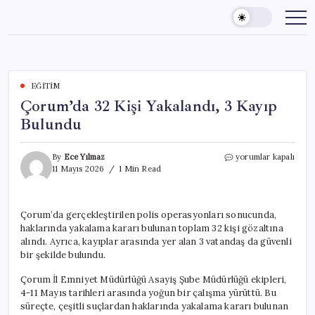
Skip
to
content
EĞITIM
Çorum’da 32 Kişi Yakalandı, 3 Kayıp
Bulundu
Çorum’da
By
Ece Yılmaz
yorumlar kapalı
32
11 Mayıs 2026
1 Min Read
Kişi
Yakalandı,
3
Çorum’da gerçekleştirilen polis operasyonları sonucunda,
Kayıp
haklarında yakalama kararı bulunan toplam 32 kişi gözaltına
Bulundu
için
alındı. Ayrıca, kayıplar arasında yer alan 3 vatandaş da güvenli
bir şekilde bulundu.
Çorum İl Emniyet Müdürlüğü Asayiş Şube Müdürlüğü ekipleri,
4-11 Mayıs tarihleri arasında yoğun bir çalışma yürüttü. Bu
süreçte, çeşitli suçlardan haklarında yakalama kararı bulunan