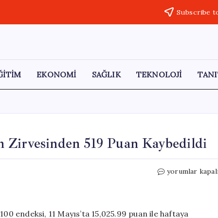
Subscribe t
ĞİTİM
EKONOMİ
SAĞLIK
TEKNOLOJİ
TANI
 Zirvesinden 519 Puan Kaybedildi
Borsa
yorumlar kapal
Düşüşte:
Tüm
Zamanların
Zirvesinden
100 endeksi, 11 Mayıs’ta 15,025.99 puan ile haftaya