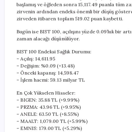
başlamış ve öğleden sonra 15,117.49 puanla tüm za
zirvenin ardından endeks önemli bir düşüş gösterd
zirveden itibaren toplam 519.02 puan kaybetti.
Bugün ise BIST 100, açılışını yüzde 0.09’luk bir art
zaman alacağı düşünülüyor.
BIST 100 Endeksi Sağlık Durumu:
– Açılış: 14,611.95
– Değişim: %0.09 (+13.48)
– Önceki kapanış: 14,598.47
– İşlem hacmi: 59.13 milyar TL
En Çok Yükselen Hisseler:
– BIGEN: 35.88 TL (+9.99%)
– PRZMA: 43.96 TL (+9.95%)
– ANELE: 63.50 TL (+8.55%)
– MAALT: 1,079.00 TL (+5.99%)
– EMNIS: 179.00 TL (+5.29%)