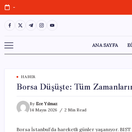
Skip
-
to
content
https://www.facebook.com/
https://twitter.com/
https://t.me/
https://www.instagram.com/
https://youtube.com/
ANA SAYFA
E
HABER
Borsa Düşüşte: Tüm Zamanların
By
Ece Yılmaz
14 Mayıs 2026
2 Min Read
Borsa İstanbul’da hareketli günler yaşanıyor. BIST 