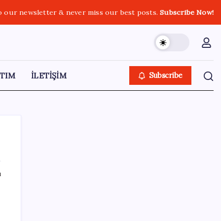
o our newsletter & never miss our best posts.
Subscribe Now!
TIM
İLETİŞİM
Subscribe
ı
SON YAZILAR
‘Çerçeve yasa’ teklifi TBMM’de… MHP’li Feti
Yıldız’dan ‘Demirtaş’ sorusuna yanıt: