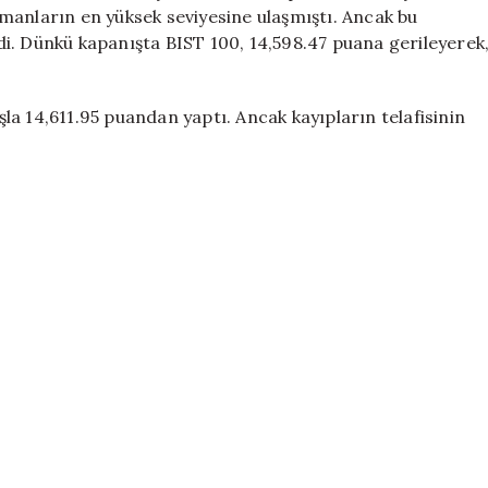
519
manların en yüksek seviyesine ulaşmıştı. Ancak bu
Puan
i. Dünkü kapanışta BIST 100, 14,598.47 puana gerileyerek
Kaybedildi
için
ışla 14,611.95 puandan yaptı. Ancak kayıpların telafisinin