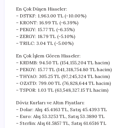
En Çok Düşen Hisseler:
– DSTKF: 1,963.00 TL (-10.00%)
– KRONT: 16.99 TL (-6.39%)
– PEKGY: 15.77 TL (-6.35%)
– ZERGY: 18.79 TL (-5.10%)
– TRILC: 3.04 TL (-5.00%)
En Çok İşlem Gören Hisseler:
– KRDMB: 94.50 TL (154,155,204 TL hacim)
– PEKGY: 15.77 TL (141,318,754.80 TL hacim)
– THYAO: 305.25 TL (97,245,324 TL hacim)
– OZATD: 799.00 TL (76,828,644 TL hacim)
– TSPOR: 1.03 TL (63,548,327.15 TL hacim)
Döviz Kurları ve Altın Fiyatları:
– Dolar: Alış 45.4163 TL, Satış 45.4393 TL
– Euro: Alış 53.3253 TL, Satış 53.3890 TL
– Sterlin: Alış 61.5857 TL, Satış 61.6516 TL