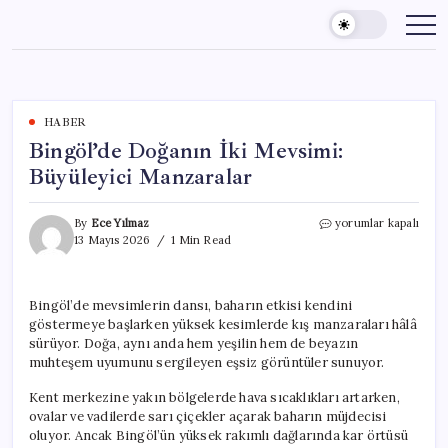
Skip
to
content
HABER
Bingöl’de Doğanın İki Mevsimi:
Büyüleyici Manzaralar
Bingöl’de
By
Ece Yılmaz
yorumlar kapalı
Doğanın
13 Mayıs 2026
1 Min Read
İki
Mevsimi:
Büyüleyici
Bingöl’de mevsimlerin dansı, baharın etkisi kendini
Manzaralar
göstermeye başlarken yüksek kesimlerde kış manzaraları hâlâ
için
sürüyor. Doğa, aynı anda hem yeşilin hem de beyazın
muhteşem uyumunu sergileyen eşsiz görüntüler sunuyor.
Kent merkezine yakın bölgelerde hava sıcaklıkları artarken,
ovalar ve vadilerde sarı çiçekler açarak baharın müjdecisi
oluyor. Ancak Bingöl’ün yüksek rakımlı dağlarında kar örtüsü