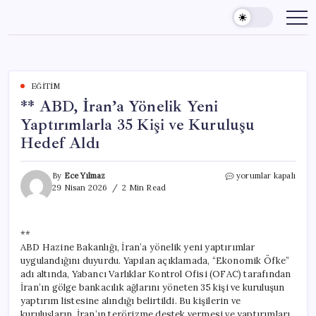
Skip
to
content
EĞITIM
** ABD, İran’a Yönelik Yeni
Yaptırımlarla 35 Kişi ve Kuruluşu
Hedef Aldı
**
By
Ece Yılmaz
yorumlar kapalı
ABD,
29 Nisan 2026
2 Min Read
İran’a
Yönelik
Yeni
**
Yaptırımlarla
ABD Hazine Bakanlığı, İran’a yönelik yeni yaptırımlar
35
Kişi
uygulandığını duyurdu. Yapılan açıklamada, “Ekonomik Öfke”
ve
adı altında, Yabancı Varlıklar Kontrol Ofisi (OFAC) tarafından
Kuruluşu
İran’ın gölge bankacılık ağlarını yöneten 35 kişi ve kuruluşun
Hedef
yaptırım listesine alındığı belirtildi. Bu kişilerin ve
Aldı
kuruluşların, İran’ın terörizme destek vermesi ve yaptırımları