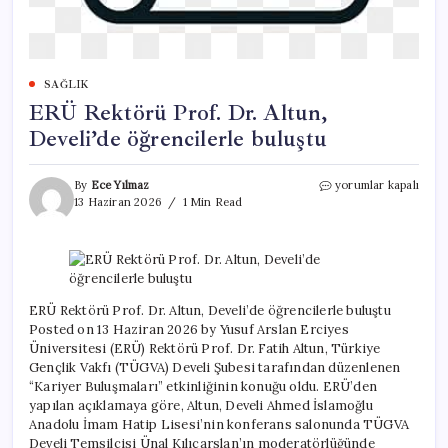
SAĞLIK
ERÜ Rektörü Prof. Dr. Altun,
Develi’de öğrencilerle buluştu
ERÜ
By
Ece Yılmaz
yorumlar kapalı
Rektörü
13 Haziran 2026
1 Min Read
Prof.
Dr.
Altun,
Develi’de
öğrencilerle
buluştu
ERÜ Rektörü Prof. Dr. Altun, Develi’de öğrencilerle buluştu
için
Posted on 13 Haziran 2026 by Yusuf Arslan Erciyes
Üniversitesi (ERÜ) Rektörü Prof. Dr. Fatih Altun, Türkiye
Gençlik Vakfı (TÜGVA) Develi Şubesi tarafından düzenlenen
“Kariyer Buluşmaları” etkinliğinin konuğu oldu. ERÜ’den
yapılan açıklamaya göre, Altun, Develi Ahmed İslamoğlu
Anadolu İmam Hatip Lisesi’nin konferans salonunda TÜGVA
Develi Temsilcisi Ünal Kılıçarslan’ın moderatörlüğünde