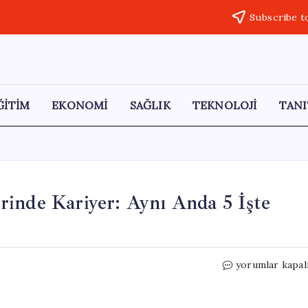
Subscribe t
ĞİTİM
EKONOMİ
SAĞLIK
TEKNOLOJİ
TANI
rinde Kariyer: Aynı Anda 5 İşte
Yapay
yorumlar kapal
Zeka
Çağında
Altın