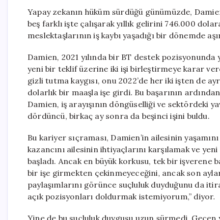
Yapay zekanın hüküm sürdüğü günümüzde, Damien 
beş farklı işte çalışarak yıllık gelirini 746.000 do
meslektaşlarının iş kaybı yaşadığı bir dönemde aşır
Damien, 2021 yılında bir BT destek pozisyonunda ya
yeni bir teklif üzerine iki işi birleştirmeye karar 
gizli tutma kaygısı, onu 2022’de her iki işten de ay
dolarlık bir maaşla işe girdi. Bu başarının ardından 
Damien, iş arayışının döngüselliği ve sektördeki y
dördüncü, birkaç ay sonra da beşinci işini buldu.
Bu kariyer sıçraması, Damien’in ailesinin yaşamını 
kazancını ailesinin ihtiyaçlarını karşılamak ve yen
başladı. Ancak en büyük korkusu, tek bir işverene 
bir işe girmekten çekinmeyeceğini, ancak son aylar
paylaşımlarını görünce suçluluk duyduğunu da itir
açık pozisyonları doldurmak istemiyorum,” diyor.
Yine de bu suçluluk duygusu uzun sürmedi. Geçen yı