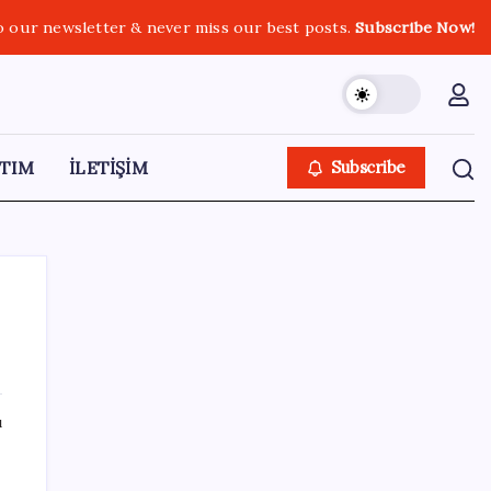
o our newsletter & never miss our best posts.
Subscribe Now!
TIM
İLETİŞİM
Subscribe
SON YAZILAR
ı
Veli Ağbaba’nın ağabeyi Hür Ağbaba
tutuklandı