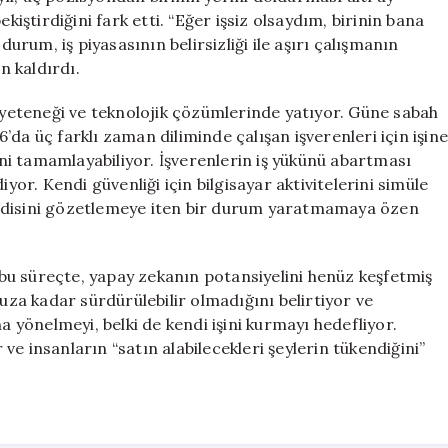
kiştirdiğini fark etti. “Eğer işsiz olsaydım, birinin bana
durum, iş piyasasının belirsizliği ile aşırı çalışmanın
 kaldırdı.
n yeteneği ve teknolojik çözümlerinde yatıyor. Güne sabah
da üç farklı zaman diliminde çalışan işverenleri için işine
şini tamamlayabiliyor. İşverenlerin iş yükünü abartması
yor. Kendi güvenliği için bilgisayar aktivitelerini simüle
endisini gözetlemeye iten bir durum yaratmamaya özen
u bu süreçte, yapay zekanın potansiyelini henüz keşfetmiş
a kadar sürdürülebilir olmadığını belirtiyor ve
a yönelmeyi, belki de kendi işini kurmayı hedefliyor.
e insanların “satın alabilecekleri şeylerin tükendiğini”