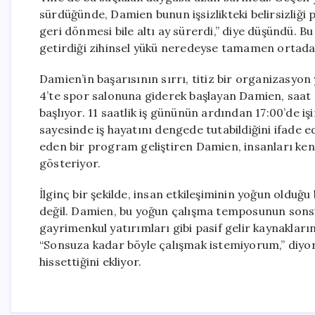
sürdüğünde, Damien bunun işsizlikteki belirsizliği pe
geri dönmesi bile altı ay sürerdi,” diye düşündü. Bu 
getirdiği zihinsel yükü neredeyse tamamen ortadan
Damien’in başarısının sırrı, titiz bir organizasyo
4’te spor salonuna giderek başlayan Damien, saat 6’
başlıyor. 11 saatlik iş gününün ardından 17:00’de i
sayesinde iş hayatını dengede tutabildiğini ifade edi
eden bir program geliştiren Damien, insanları k
gösteriyor.
İlginç bir şekilde, insan etkileşiminin yoğun olduğ
değil. Damien, bu yoğun çalışma temposunun sonsuz
gayrimenkul yatırımları gibi pasif gelir kaynakların
“Sonsuza kadar böyle çalışmak istemiyorum,” diyor v
hissettiğini ekliyor.