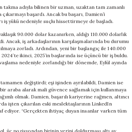
Değerinde
takma adıyla bilinen bir uzman, uzaktan tam zamanlı
Kariyer:
lara çıkarmayı başardı. Ancak bu başarı, Damien’i
Aynı
ı iş yükü nedeniyle suçlu hissettirmeye de başladı.
Anda
5
klaşık 90.000 dolar kazanırken, aldığı 110.000 dolarlık
İşte
verdi. Ancak, iş arkadaşlarının karşılaşmalarında bu durumu
Çalışmak
rılmaya zorladı. Ardından, yeni bir başlangıç ile 140.000
için
2024’te ikinci, 2025’in başlarında ise üçüncü bir iş buldu.
avaşlama nedeniyle zorlandığı bir dönemde, Eylül ayında
tamamen değiştirdi; eşi işinden ayrılabildi, Damien ise
i bir araba alarak mali güvence sağlamak için kullanmaya
bağımlı olmak. Damien, başarılı kariyerine rağmen, altıncı
da işten çıkarılan eski meslektaşlarının LinkedIn
af ediyor. “Gerçekten ihtiyaç duyan insanlar varken tüm
l, üç pozisyondan birinin yerini doldurması altı ay