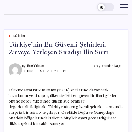
Skip
to
content
EĞITIM
Türkiye’nin En Güvenli Şehirleri:
Zirveye Yerleşen Sıradışı İlin Sırrı
Türkiye’nin
By
Ece Yılmaz
yorumlar kapalı
En
24 Nisan 2026
1 Min Read
Güvenli
Şehirleri:
Zirveye
Türkiye İstatistik Kurumu (TÜİK) verilerine dayanarak
Yerleşen
hazırlanan yeni rapor, ülkemizdeki en güvenilir illeri gözler
Sıradışı
İlin
önüne serdi. Yüz binde düşen suç oranları
Sırrı
değerlendirildiğinde, Türkiye’nin en güvenli şehirleri arasında
için
sürpriz bir isim öne çıkıyor. Özellikle Doğu ve Güneydoğu
Anadolu bölgelerindeki illerin büyük başarı gösterdiği liste,
dikkat çekici bir tablo sunuyor.