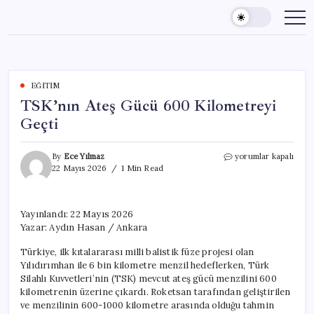
Skip
to
content
EĞITIM
TSK’nın Ateş Gücü 600 Kilometreyi
Geçti
TSK’nın
By
Ece Yılmaz
yorumlar kapalı
Ateş
22 Mayıs 2026
1 Min Read
Gücü
600
Kilometreyi
Yayınlandı: 22 Mayıs 2026
Geçti
Yazar: Aydın Hasan / Ankara
için
Türkiye, ilk kıtalararası milli balistik füze projesi olan
Yılıdırımhan ile 6 bin kilometre menzil hedeflerken, Türk
Silahlı Kuvvetleri’nin (TSK) mevcut ateş gücü menzilini 600
kilometrenin üzerine çıkardı. Roketsan tarafından geliştirilen
ve menzilinin 600-1000 kilometre arasında olduğu tahmin