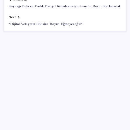
Kaynağı Belirsiz Varlık Barışı Düzenlemesiyle Esnafın Borcu Katlanacak
Next
“Dijital Velayetin Etkisine Boyun Eğmeyeceğiz”
SON YAZILAR
Veli Ağbaba’nın ağabeyi Hür Ağbaba tutuklandı
Meta’dan Yazılımcılar için Yeni Araç: Muse Code
‘Çerçeve yasa’ teklifi TBMM’de… MHP’li Feti
Yıldız’dan ‘Demirtaş’ sorusuna yanıt: ‘Bekleyin’