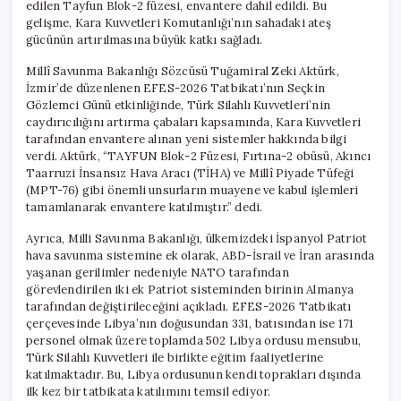
edilen Tayfun Blok-2 füzesi, envantere dahil edildi. Bu
gelişme, Kara Kuvvetleri Komutanlığı’nın sahadaki ateş
gücünün artırılmasına büyük katkı sağladı.
Millî Savunma Bakanlığı Sözcüsü Tuğamiral Zeki Aktürk,
İzmir’de düzenlenen EFES-2026 Tatbikatı’nın Seçkin
Gözlemci Günü etkinliğinde, Türk Silahlı Kuvvetleri’nin
caydırıcılığını artırma çabaları kapsamında, Kara Kuvvetleri
tarafından envantere alınan yeni sistemler hakkında bilgi
verdi. Aktürk, “TAYFUN Blok-2 Füzesi, Fırtına-2 obüsü, Akıncı
Taarruzi İnsansız Hava Aracı (TİHA) ve Millî Piyade Tüfeği
(MPT-76) gibi önemli unsurların muayene ve kabul işlemleri
tamamlanarak envantere katılmıştır.” dedi.
Ayrıca, Milli Savunma Bakanlığı, ülkemizdeki İspanyol Patriot
hava savunma sistemine ek olarak, ABD-İsrail ve İran arasında
yaşanan gerilimler nedeniyle NATO tarafından
görevlendirilen iki ek Patriot sisteminden birinin Almanya
tarafından değiştirileceğini açıkladı. EFES-2026 Tatbikatı
çerçevesinde Libya’nın doğusundan 331, batısından ise 171
personel olmak üzere toplamda 502 Libya ordusu mensubu,
Türk Silahlı Kuvvetleri ile birlikte eğitim faaliyetlerine
katılmaktadır. Bu, Libya ordusunun kendi toprakları dışında
ilk kez bir tatbikata katılımını temsil ediyor.