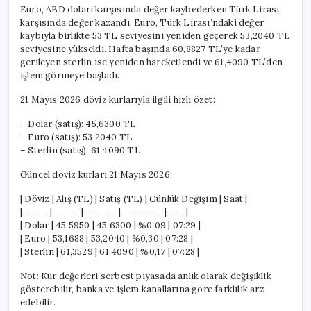
Euro, ABD doları karşısında değer kaybederken Türk Lirası
karşısında değer kazandı. Euro, Türk Lirası’ndaki değer
kaybıyla birlikte 53 TL seviyesini yeniden geçerek 53,2040 TL
seviyesine yükseldi. Hafta başında 60,8827 TL’ye kadar
gerileyen sterlin ise yeniden hareketlendi ve 61,4090 TL’den
işlem görmeye başladı.
21 Mayıs 2026 döviz kurlarıyla ilgili hızlı özet:
– Dolar (satış): 45,6300 TL
– Euro (satış): 53,2040 TL
– Sterlin (satış): 61,4090 TL
Güncel döviz kurları 21 Mayıs 2026:
| Döviz | Alış (TL) | Satış (TL) | Günlük Değişim | Saat |
|———-|———–|————-|—————-|——-|
| Dolar | 45,5950 | 45,6300 | %0,09 | 07:29 |
| Euro | 53,1688 | 53,2040 | %0,30 | 07:28 |
| Sterlin | 61,3529 | 61,4090 | %0,17 | 07:28 |
Not: Kur değerleri serbest piyasada anlık olarak değişiklik
gösterebilir, banka ve işlem kanallarına göre farklılık arz
edebilir.