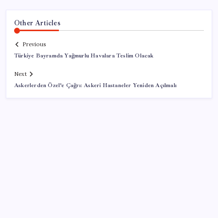
Other Articles
Previous
Türkiye Bayramda Yağmurlu Havalara Teslim Olacak
Next
Askerlerden Özel’e Çağrı: Askeri Hastaneler Yeniden Açılmalı
SON YAZILAR
Veli Ağbaba’nın ağabeyi Hür Ağbaba tutuklandı