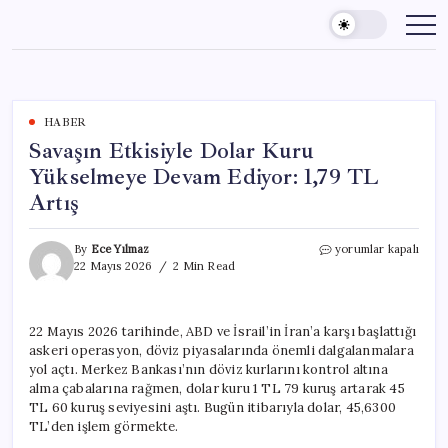
Skip
to
content
HABER
Savaşın Etkisiyle Dolar Kuru
Yükselmeye Devam Ediyor: 1,79 TL
Artış
Savaşın
By
Ece Yılmaz
yorumlar kapalı
Etkisiyle
22 Mayıs 2026
2 Min Read
Dolar
Kuru
Yükselmeye
22 Mayıs 2026 tarihinde, ABD ve İsrail’in İran’a karşı başlattığı
Devam
askeri operasyon, döviz piyasalarında önemli dalgalanmalara
Ediyor:
1,79
yol açtı. Merkez Bankası’nın döviz kurlarını kontrol altına
TL
alma çabalarına rağmen, dolar kuru 1 TL 79 kuruş artarak 45
Artış
TL 60 kuruş seviyesini aştı. Bugün itibarıyla dolar, 45,6300
için
TL’den işlem görmekte.