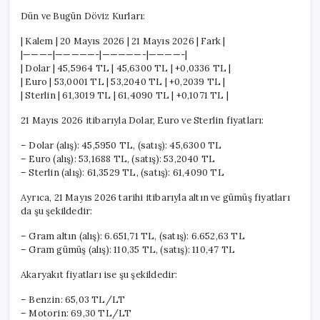
Dün ve Bugün Döviz Kurları:
| Kalem | 20 Mayıs 2026 | 21 Mayıs 2026 | Fark |
|———–|—————-|—————-|————-|
| Dolar | 45,5964 TL | 45,6300 TL | +0,0336 TL |
| Euro | 53,0001 TL | 53,2040 TL | +0,2039 TL |
| Sterlin | 61,3019 TL | 61,4090 TL | +0,1071 TL |
21 Mayıs 2026 itibarıyla Dolar, Euro ve Sterlin fiyatları:
– Dolar (alış): 45,5950 TL, (satış): 45,6300 TL
– Euro (alış): 53,1688 TL, (satış): 53,2040 TL
– Sterlin (alış): 61,3529 TL, (satış): 61,4090 TL
Ayrıca, 21 Mayıs 2026 tarihi itibarıyla altın ve gümüş fiyatları
da şu şekildedir:
– Gram altın (alış): 6.651,71 TL, (satış): 6.652,63 TL
– Gram gümüş (alış): 110,35 TL, (satış): 110,47 TL
Akaryakıt fiyatları ise şu şekildedir:
– Benzin: 65,03 TL/LT
– Motorin: 69,30 TL/LT