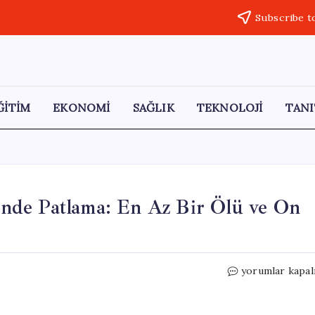
Subscribe t
ĞİTİM
EKONOMİ
SAĞLIK
TEKNOLOJİ
TANI
nde Patlama: En Az Bir Ölü ve On
Şam’da
yorumlar kapal
Savunma
Bakanlığı
Önünde