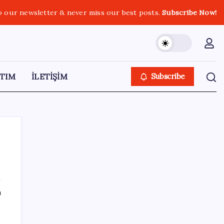
o our newsletter & never miss our best posts.
Subscribe Now!
TIM
İLETİŞİM
Subscribe
SON YAZILAR
ı
Meta’dan Yazılımcılar için Yeni Araç: Muse
Code