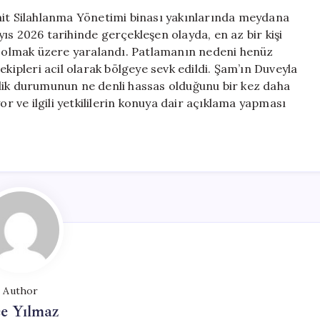
Patlama:
ait Silahlanma Yönetimi binası yakınlarında meydana
En
ıs 2026 tarihinde gerçekleşen olayda, en az bir kişi
Az
ahil olmak üzere yaralandı. Patlamanın nedeni henüz
Bir
ekipleri acil olarak bölgeye sevk edildi. Şam’ın Duveyla
Ölü
lik durumunun ne denli hassas olduğunu bir kez daha
ve
or ve ilgili yetkililerin konuya dair açıklama yapması
On
Bir
Yaralı
için
Author
e Yılmaz