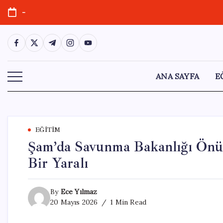
Skip
-
to
content
https://www.facebook.com/
https://twitter.com/
https://t.me/
https://www.instagram.com/
https://youtube.com/
ANA SAYFA
E
EĞITIM
Şam’da Savunma Bakanlığı Önü
Bir Yaralı
By
Ece Yılmaz
20 Mayıs 2026
1 Min Read