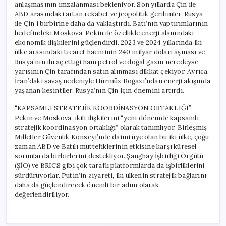
anlaşmasının imzalanması bekleniyor. Son yıllarda Çin ile
ABD arasındaki artan rekabet ve jeopolitik gerilimler, Rusya
ile Çin’i birbirine daha da yaklaştırdı. Batı’nın yaptırımlarının
hedefindeki Moskova, Pekin ile özellikle enerji alanındaki
ekonomik ilişkilerini güçlendirdi. 2023 ve 2024 yıllarında iki
ülke arasındaki ticaret hacminin 240 milyar doları aşması ve
Rusya’nın ihraç ettiği ham petrol ve doğal gazın neredeyse
yarısının Çin tarafından satın alınması dikkat çekiyor. Ayrıca,
İran’daki savaş nedeniyle Hürmüz Boğazı’ndan enerji akışında
yaşanan kesintiler, Rusya’nın Çin için önemini artırdı.
“KAPSAMLI STRATEJİK KOORDİNASYON ORTAKLIĞI”
Pekin ve Moskova, ikili ilişkilerini “yeni dönemde kapsamlı
stratejik koordinasyon ortaklığı” olarak tanımlıyor. Birleşmiş
Milletler Güvenlik Konseyi’nde daimi üye olan bu iki ülke, çoğu
zaman ABD ve Batılı müttefiklerinin etkisine karşı küresel
sorunlarda birbirlerini destekliyor. Şanghay İşbirliği Örgütü
(ŞİÖ) ve BRICS gibi çok taraflı platformlarda da işbirliklerini
sürdürüyorlar. Putin’in ziyareti, iki ülkenin stratejik bağlarını
daha da güçlendirecek önemli bir adım olarak
değerlendiriliyor.