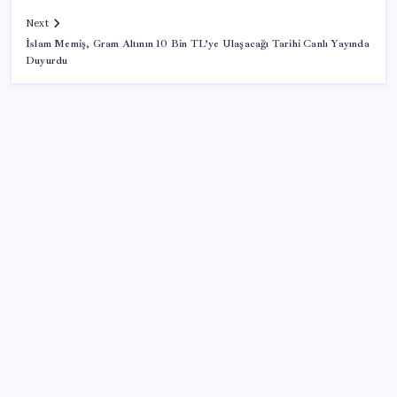
Next
İslam Memiş, Gram Altının 10 Bin TL’ye Ulaşacağı Tarihi Canlı Yayında
Duyurdu
SON YAZILAR
Veli Ağbaba’nın ağabeyi Hür Ağbaba tutuklandı
Meta’dan Yazılımcılar için Yeni Araç: Muse Code
‘Çerçeve yasa’ teklifi TBMM’de… MHP’li Feti
Yıldız’dan ‘Demirtaş’ sorusuna yanıt: ‘Bekleyin’
Dolar/TL tarihi zirvesini yeniledi: Dünyada düşüyor,