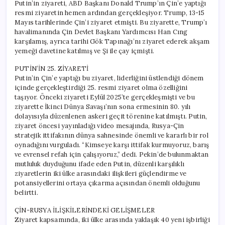
Putin’in ziyareti, ABD Başkanı Donald Trump’ın Çin’e yaptığı
resmi ziyaretin hemen ardından gerçekleşiyor. Trump, 13-15
Mayıs tarihlerinde Çin’i ziyaret etmişti. Bu ziyarette, Trump’ı
havalimanında Çin Devlet Başkanı Yardımcısı Han Cıng
karşılamış, ayrıca tarihi Gök Tapınağı’nı ziyaret ederek akşam
yemeği davetine katılmış ve Şi ile çay içmişti.
PUTİN’İN 25. ZİYARETİ
Putin’in Çin’e yaptığı bu ziyaret, liderliğini üstlendiği dönem
içinde gerçekleştirdiği 25. resmi ziyaret olma özelliğini
taşıyor. Önceki ziyareti Eylül 2025’te gerçekleşmişti ve bu
ziyarette İkinci Dünya Savaşı’nın sona ermesinin 80. yılı
dolayısıyla düzenlenen askeri geçit törenine katılmıştı. Putin,
ziyaret öncesi yayınladığı video mesajında, Rusya-Çin
stratejik ittifakının dünya sahnesinde önemli ve kararlı bir rol
oynadığını vurguladı. “Kimseye karşı ittifak kurmuyoruz, barış
ve evrensel refah için çalışıyoruz,” dedi. Pekin’de bulunmaktan
mutluluk duyduğunu ifade eden Putin, düzenli karşılıklı
ziyaretlerin iki ülke arasındaki ilişkileri güçlendirme ve
potansiyellerini ortaya çıkarma açısından önemli olduğunu
belirtti.
ÇİN-RUSYA İLİŞKİLERİNDEKİ GELİŞMELER
Ziyaret kapsamında, iki ülke arasında yaklaşık 40 yeni işbirliği