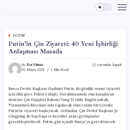
Skip
to
content
EĞITIM
Putin’in Çin Ziyareti: 40 Yeni İşbirliği
Anlaşması Masada
Putin’in
By
Ece Yılmaz
yorumlar kapalı
Çin
20 Mayıs 2026
2 Min Read
Ziyareti:
40
Yeni
Rusya Devlet Başkanı Vladimir Putin, iki günlük resmi ziyareti
İşbirliği
için dün gece Pekin’e ulaştı. Havalimanında onu karşılayan
Anlaşması
Masada
isim ise Çin Dışişleri Bakanı Vang Yi oldu. Bugün sabah,
için
Tiananmen Meydanı’nda yapılacak olan resmi bir törenle
Putin’in ziyareti başlayacak. Ardından, Çin Devlet Başkanı Şi
Cingping ile baş başa ve heyetler arası görüşmeler
gerçekleştirilecek. Putin, gün içinde Rusya’ya geri dönecek.