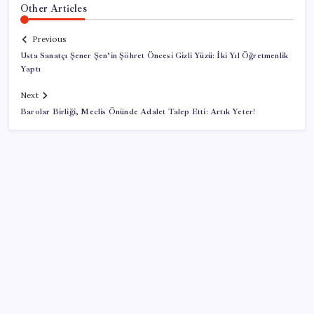
Other Articles
Previous
Usta Sanatçı Şener Şen’in Şöhret Öncesi Gizli Yüzü: İki Yıl Öğretmenlik
Yaptı
Next
Barolar Birliği, Meclis Önünde Adalet Talep Etti: Artık Yeter!
SON YAZILAR
Meta’dan Yazılımcılar için Yeni Araç: Muse Code