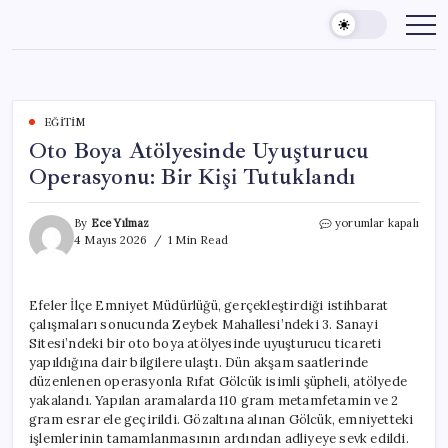
Skip
to
content
EĞITIM
Oto Boya Atölyesinde Uyuşturucu
Operasyonu: Bir Kişi Tutuklandı
Oto
By
Ece Yılmaz
yorumlar kapalı
Boya
4 Mayıs 2026
1 Min Read
Atölyesinde
Uyuşturucu
Operasyonu:
Efeler İlçe Emniyet Müdürlüğü, gerçekleştirdiği istihbarat
Bir
çalışmaları sonucunda Zeybek Mahallesi’ndeki 3. Sanayi
Kişi
Tutuklandı
Sitesi’ndeki bir oto boya atölyesinde uyuşturucu ticareti
için
yapıldığına dair bilgilere ulaştı. Dün akşam saatlerinde
düzenlenen operasyonla Rıfat Gölcük isimli şüpheli, atölyede
yakalandı. Yapılan aramalarda 110 gram metamfetamin ve 2
gram esrar ele geçirildi. Gözaltına alınan Gölcük, emniyetteki
işlemlerinin tamamlanmasının ardından adliyeye sevk edildi.