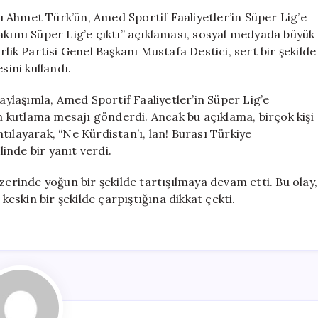
Tepki:
 Ahmet Türk’ün, Amed Sportif Faaliyetler’in Süper Lig’e
“Burası
akımı Süper Lig’e çıktı” açıklaması, sosyal medyada büyük
Türkiye
rlik Partisi Genel Başkanı Mustafa Destici, sert bir şekilde
Cumhuriyeti”
sini kullandı.
için
laşımla, Amed Sportif Faaliyetler’in Süper Lig’e
in kutlama mesajı gönderdi. Ancak bu açıklama, birçok kişi
ıntılayarak, “Ne Kürdistan’ı, lan! Burası Türkiye
inde bir yanıt verdi.
zerinde yoğun bir şekilde tartışılmaya devam etti. Bu olay,
keskin bir şekilde çarpıştığına dikkat çekti.