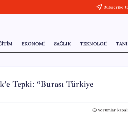
Subscribe t
ĞİTİM
EKONOMİ
SAĞLIK
TEKNOLOJİ
TANI
k’e Tepki: “Burası Türkiye
Mustafa
yorumlar kapal
Destici’den
Ahmet
Türk’e