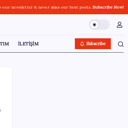
o our newsletter & never miss our best posts.
Subscribe Now!
TIM
İLETİŞİM
Subscribe
SON YAZILAR
ı
Ekran Kartı Fiyatlarına Zam Yolda: Yüzde
40’a Varan Fiyat Artışı