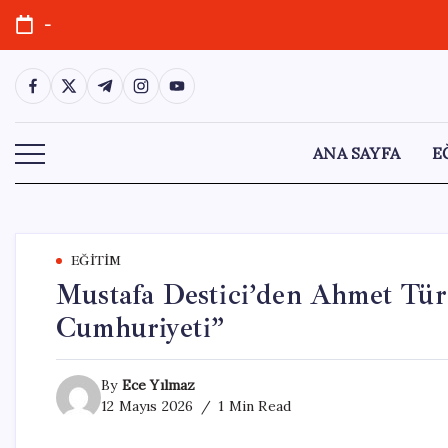
Skip
-
to
content
https://www.facebook.com/
https://twitter.com/
https://t.me/
https://www.instagram.com/
https://youtube.com/
ANA SAYFA
E
EĞITIM
Mustafa Destici’den Ahmet Tür
Cumhuriyeti”
By
Ece Yılmaz
12 Mayıs 2026
1 Min Read