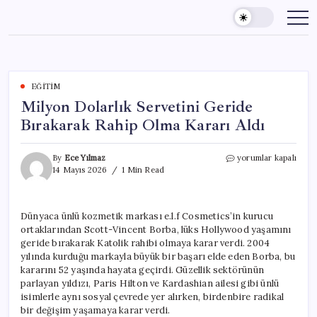
Skip
to
content
EĞITIM
Milyon Dolarlık Servetini Geride
Bırakarak Rahip Olma Kararı Aldı
Milyon
By
Ece Yılmaz
yorumlar kapalı
Dolarlık
14 Mayıs 2026
1 Min Read
Servetini
Geride
Bırakarak
Dünyaca ünlü kozmetik markası e.l.f Cosmetics’in kurucu
Rahip
ortaklarından Scott-Vincent Borba, lüks Hollywood yaşamını
Olma
Kararı
geride bırakarak Katolik rahibi olmaya karar verdi. 2004
Aldı
yılında kurduğu markayla büyük bir başarı elde eden Borba, bu
için
kararını 52 yaşında hayata geçirdi. Güzellik sektörünün
parlayan yıldızı, Paris Hilton ve Kardashian ailesi gibi ünlü
isimlerle aynı sosyal çevrede yer alırken, birdenbire radikal
bir değişim yaşamaya karar verdi.