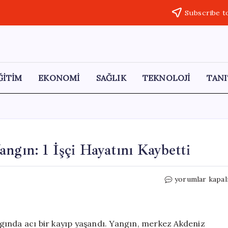
Subscribe t
ĞİTİM
EKONOMİ
SAĞLIK
TEKNOLOJİ
TANI
ngın: 1 İşçi Hayatını Kaybetti
Mersin’deki
yorumlar kapal
Yağ
Fabrikasında
Yangın:
1
gında acı bir kayıp yaşandı. Yangın, merkez Akdeniz