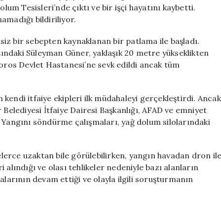
İşçi
lum Tesisleri’nde çıktı ve bir işçi hayatını kaybetti.
Hayatını
amadığı bildiriliyor.
Kaybetti
için
rsiz bir sebepten kaynaklanan bir patlama ile başladı.
ındaki Süleyman Güner, yaklaşık 20 metre yükseklikten
Toros Devlet Hastanesi’ne sevk edildi ancak tüm
kendi itfaiye ekipleri ilk müdahaleyi gerçekleştirdi. Ancak
 Belediyesi İtfaiye Dairesi Başkanlığı, AFAD ve emniyet
. Yangını söndürme çalışmaları, yağ dolum silolarındaki
erce uzaktan bile görülebilirken, yangın havadan dron il
 alındığı ve olası tehlikeler nedeniyle bazı alanların
alarının devam ettiği ve olayla ilgili soruşturmanın