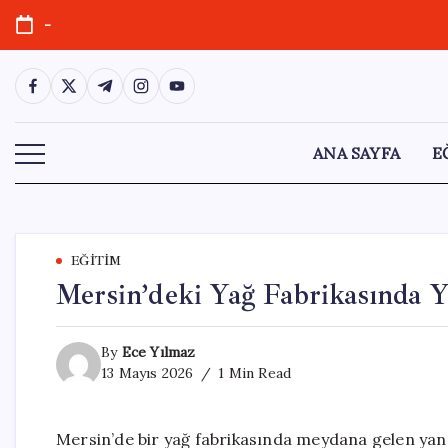
Skip
-
to
content
https://www.facebook.com/
https://twitter.com/
https://t.me/
https://www.instagram.com/
https://youtube.com/
ANA SAYFA
E
EĞITIM
Mersin’deki Yağ Fabrikasında Ya
By
Ece Yılmaz
13 Mayıs 2026
1 Min Read
Mersin’de bir yağ fabrikasında meydana gelen yan