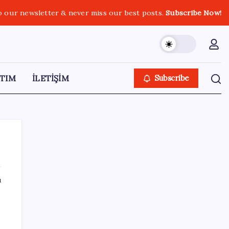
o our newsletter & never miss our best posts.
Subscribe Now!
TIM
İLETİŞİM
Subscribe
ı
SON YAZILAR
Veli Ağbaba’nın ağabeyi Hür Ağbaba
tutuklandı