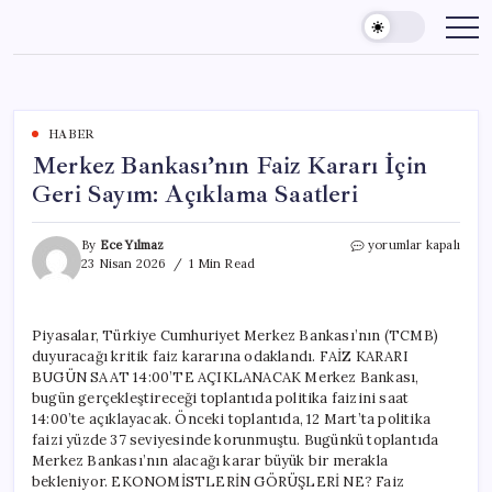
Skip
to
content
HABER
Merkez Bankası’nın Faiz Kararı İçin
Geri Sayım: Açıklama Saatleri
Merkez
By
Ece Yılmaz
yorumlar kapalı
Bankası’nın
23 Nisan 2026
1 Min Read
Faiz
Kararı
İçin
Piyasalar, Türkiye Cumhuriyet Merkez Bankası’nın (TCMB)
Geri
duyuracağı kritik faiz kararına odaklandı. FAİZ KARARI
Sayım:
Açıklama
BUGÜN SAAT 14:00’TE AÇIKLANACAK Merkez Bankası,
Saatleri
bugün gerçekleştireceği toplantıda politika faizini saat
için
14:00’te açıklayacak. Önceki toplantıda, 12 Mart’ta politika
faizi yüzde 37 seviyesinde korunmuştu. Bugünkü toplantıda
Merkez Bankası’nın alacağı karar büyük bir merakla
bekleniyor. EKONOMİSTLERİN GÖRÜŞLERİ NE? Faiz