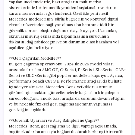
Yapılan incelemelerde, bazı araçların multimedya
sistemlerinde beklenmedik yeniden başlatmalar ve ekran
kararması sorunları gözlemlendi. Özellikle yeni nesil
Mercedes modellerinin, sürüş bilgilerini ve kontrolü dijital
ekranlar üzerinden sağlıyor olması, bu hatanın ciddi bir
güvenlik sorunu oluşturduğunu ortaya koyuyor. Uzmanlar,
ekranların sürüş esnasında kapanmasının sürücünün
dikkatini dağıtabileceğini ve bu durumun olası kazalara yol
açabileceğini belirtiyor.
**Geri Çağırılan Modeller**
Bu geri çağırma operasyonu, 2024 ile 2026 model yılları
arasında üretilen AMG GT, C-Serisi, E-Serisi, SL-Serisi, CLE-
Serisi ve GLC-Serisi gibi popüler modelleri kapsıyor. Ayrıca,
performans odaklı C63 S E Performance araçları da bu liste
içinde yer almakta. Mercedes-Benz yetkilileri, sorunun
çözümü için uzaktan güncellemelerle başlatılan bir çalışma
süreci olduğunu, ancak bazı araçlarda sorunun devam ettiğini
ve bu nedenle fiziksel geri çağırma işleminin yapılması
gerektiğini açıkladı.
**Güvenlik Uyarıları ve Araç Sahiplerine Çağrı**
Mercedes-Benz, geri çağırma ile ilgili yaptığı açıklamada,
bugüne kadar bu arızayla bağlantılı olarak herhangi bir trafik