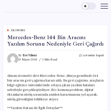
Skip
to
content
EKONOMI
Mercedes-Benz 144 Bin Aracını
Yazılım Sorunu Nedeniyle Geri Çağırdı
Mercedes-
By
Ece Yılmaz
yorumlar kapalı
Benz
13 Mayıs 2026
1 Min Read
144
Bin
Aracını
Alman otomotiv devi Mercedes-Benz, dünya genelinde 144
Yazılım
bin aracını geri çağırma kararı aldı. Bu geri çağırma, araçların
Sorunu
Nedeniyle
bilgi-eğlence sistemlerinde ortaya çıkan yazılım hataları
Geri
sebebiyle gerçekleştiriliyor. Söz konusu problem, dijital
Çağırdı
ekranların sürüş sırasında aniden kararmasına yol açarak,
için
sürüş güvenliğini tehlikeye atıyor.
**Yazılım Hatası ile İlgili Detaylar**