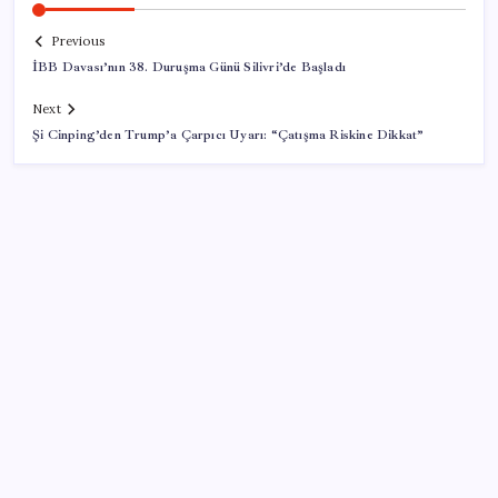
Previous
İBB Davası’nın 38. Duruşma Günü Silivri’de Başladı
Next
Şi Cinping’den Trump’a Çarpıcı Uyarı: “Çatışma Riskine Dikkat”
SON YAZILAR
Ekran Kartı Fiyatlarına Zam Yolda: Yüzde 40’a Varan
Fiyat Artışı
Bakan Yumaklı duyurdu! 688 milyon liralık destek