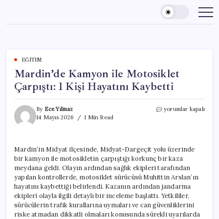
Skip
to
content
EĞITIM
Mardin’de Kamyon ile Motosiklet
Çarpıştı: 1 Kişi Hayatını Kaybetti
Mardin’de
By
Ece Yılmaz
yorumlar kapalı
Kamyon
14 Mayıs 2026
1 Min Read
ile
Motosiklet
Çarpıştı:
Mardin’in Midyat ilçesinde, Midyat-Dargeçit yolu üzerinde
1
bir kamyon ile motosikletin çarpıştığı korkunç bir kaza
Kişi
Hayatını
meydana geldi. Olayın ardından sağlık ekipleri tarafından
Kaybetti
yapılan kontrollerde, motosiklet sürücüsü Muhittin Arslan’ın
için
hayatını kaybettiği belirlendi. Kazanın ardından jandarma
ekipleri olayla ilgili detaylı bir inceleme başlattı. Yetkililer,
sürücülerin trafik kurallarına uymaları ve can güvenliklerini
riske atmadan dikkatli olmaları konusunda sürekli uyarılarda