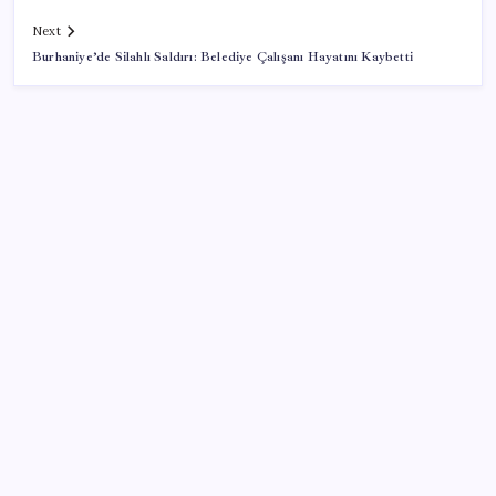
Next
Burhaniye’de Silahlı Saldırı: Belediye Çalışanı Hayatını Kaybetti
SON YAZILAR
Veli Ağbaba’nın ağabeyi Hür Ağbaba tutuklandı
Meta’dan Yazılımcılar için Yeni Araç: Muse Code
‘Çerçeve yasa’ teklifi TBMM’de… MHP’li Feti
Yıldız’dan ‘Demirtaş’ sorusuna yanıt: ‘Bekleyin’
Dolar/TL tarihi zirvesini yeniledi: Dünyada düşüyor,