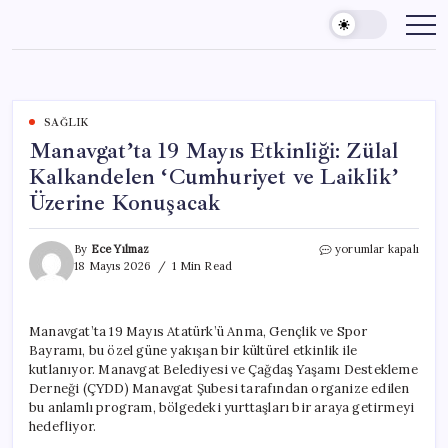
Skip
to
content
SAĞLIK
Manavgat’ta 19 Mayıs Etkinliği: Zülal
Kalkandelen ‘Cumhuriyet ve Laiklik’
Üzerine Konuşacak
Manavgat’ta
By
Ece Yılmaz
yorumlar kapalı
19
18 Mayıs 2026
1 Min Read
Mayıs
Etkinliği:
Zülal
Manavgat’ta 19 Mayıs Atatürk’ü Anma, Gençlik ve Spor
Kalkandelen
Bayramı, bu özel güne yakışan bir kültürel etkinlik ile
‘Cumhuriyet
ve
kutlanıyor. Manavgat Belediyesi ve Çağdaş Yaşamı Destekleme
Laiklik’
Derneği (ÇYDD) Manavgat Şubesi tarafından organize edilen
Üzerine
bu anlamlı program, bölgedeki yurttaşları bir araya getirmeyi
Konuşacak
hedefliyor.
için