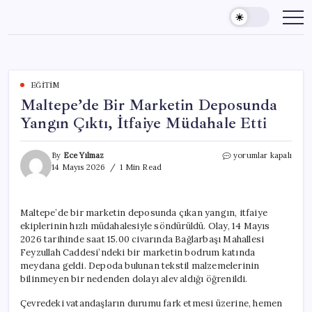
Skip
to
content
EĞITIM
Maltepe’de Bir Marketin Deposunda
Yangın Çıktı, İtfaiye Müdahale Etti
Maltepe’de
By
Ece Yılmaz
yorumlar kapalı
Bir
14 Mayıs 2026
1 Min Read
Marketin
Deposunda
Yangın
Maltepe’de bir marketin deposunda çıkan yangın, itfaiye
Çıktı,
ekiplerinin hızlı müdahalesiyle söndürüldü. Olay, 14 Mayıs
İtfaiye
Müdahale
2026 tarihinde saat 15.00 civarında Bağlarbaşı Mahallesi
Etti
Feyzullah Caddesi’ndeki bir marketin bodrum katında
için
meydana geldi. Depoda bulunan tekstil malzemelerinin
bilinmeyen bir nedenden dolayı alev aldığı öğrenildi.
Çevredeki vatandaşların durumu fark etmesi üzerine, hemen