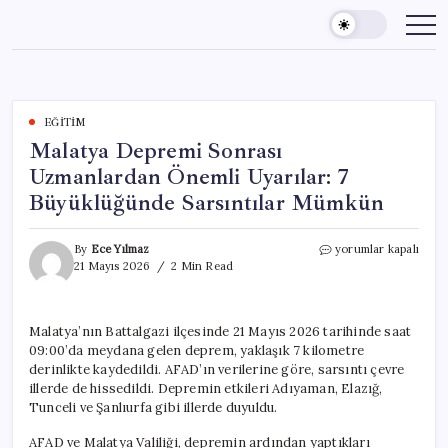
Skip
to
content
EĞITIM
Malatya Depremi Sonrası
Uzmanlardan Önemli Uyarılar: 7
Büyüklüğünde Sarsıntılar Mümkün
Malatya
By
Ece Yılmaz
yorumlar kapalı
Depremi
21 Mayıs 2026
2 Min Read
Sonrası
Uzmanlardan
Önemli
Malatya’nın Battalgazi ilçesinde 21 Mayıs 2026 tarihinde saat
Uyarılar:
09:00’da meydana gelen deprem, yaklaşık 7 kilometre
7
Büyüklüğünde
derinlikte kaydedildi. AFAD’ın verilerine göre, sarsıntı çevre
Sarsıntılar
illerde de hissedildi. Depremin etkileri Adıyaman, Elazığ,
Mümkün
Tunceli ve Şanlıurfa gibi illerde duyuldu.
için
AFAD ve Malatya Valiliği, depremin ardından yaptıkları