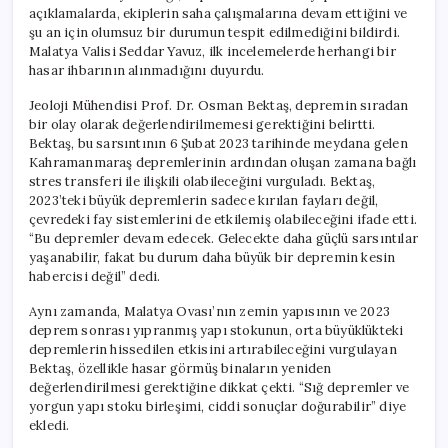
açıklamalarda, ekiplerin saha çalışmalarına devam ettiğini ve
şu an için olumsuz bir durumun tespit edilmediğini bildirdi.
Malatya Valisi Seddar Yavuz, ilk incelemelerde herhangi bir
hasar ihbarının alınmadığını duyurdu.
Jeoloji Mühendisi Prof. Dr. Osman Bektaş, depremin sıradan
bir olay olarak değerlendirilmemesi gerektiğini belirtti.
Bektaş, bu sarsıntının 6 Şubat 2023 tarihinde meydana gelen
Kahramanmaraş depremlerinin ardından oluşan zamana bağlı
stres transferi ile ilişkili olabileceğini vurguladı. Bektaş,
2023’teki büyük depremlerin sadece kırılan fayları değil,
çevredeki fay sistemlerini de etkilemiş olabileceğini ifade etti.
“Bu depremler devam edecek. Gelecekte daha güçlü sarsıntılar
yaşanabilir, fakat bu durum daha büyük bir depremin kesin
habercisi değil” dedi.
Aynı zamanda, Malatya Ovası’nın zemin yapısının ve 2023
deprem sonrası yıpranmış yapı stokunun, orta büyüklükteki
depremlerin hissedilen etkisini artırabileceğini vurgulayan
Bektaş, özellikle hasar görmüş binaların yeniden
değerlendirilmesi gerektiğine dikkat çekti. “Sığ depremler ve
yorgun yapı stoku birleşimi, ciddi sonuçlar doğurabilir” diye
ekledi.