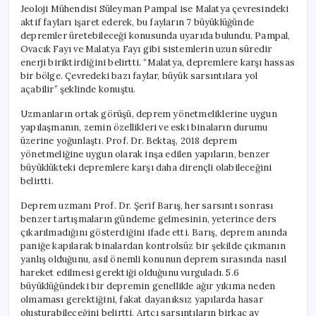
Jeoloji Mühendisi Süleyman Pampal ise Malatya çevresindeki
aktif fayları işaret ederek, bu fayların 7 büyüklüğünde
depremler üretebileceği konusunda uyarıda bulundu. Pampal,
Ovacık Fayı ve Malatya Fayı gibi sistemlerin uzun süredir
enerji biriktirdiğini belirtti. “Malatya, depremlere karşı hassas
bir bölge. Çevredeki bazı faylar, büyük sarsıntılara yol
açabilir” şeklinde konuştu.
Uzmanların ortak görüşü, deprem yönetmeliklerine uygun
yapılaşmanın, zemin özellikleri ve eski binaların durumu
üzerine yoğunlaştı. Prof. Dr. Bektaş, 2018 deprem
yönetmeliğine uygun olarak inşa edilen yapıların, benzer
büyüklükteki depremlere karşı daha dirençli olabileceğini
belirtti.
Deprem uzmanı Prof. Dr. Şerif Barış, her sarsıntı sonrası
benzer tartışmaların gündeme gelmesinin, yeterince ders
çıkarılmadığını gösterdiğini ifade etti. Barış, deprem anında
paniğe kapılarak binalardan kontrolsüz bir şekilde çıkmanın
yanlış olduğunu, asıl önemli konunun deprem sırasında nasıl
hareket edilmesi gerektiği olduğunu vurguladı. 5.6
büyüklüğündeki bir depremin genellikle ağır yıkıma neden
olmaması gerektiğini, fakat dayanıksız yapılarda hasar
oluşturabileceğini belirtti. Artçı sarsıntıların birkaç ay