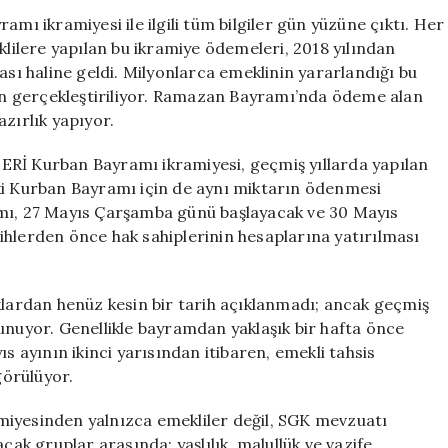
2026
mı ikramiyesi ile ilgili tüm bilgiler gün yüzüne çıktı. Her
Detayları
ilere yapılan bu ikramiye ödemeleri, 2018 yılından
ve
ası haline geldi. Milyonlarca emeklinin yararlandığı bu
Ödeme
n gerçekleştiriliyor. Ramazan Bayramı’nda ödeme alan
Tarihleri
zırlık yapıyor.
için
 Kurban Bayramı ikramiyesi, geçmiş yıllarda yapılan
yılki Kurban Bayramı için de aynı miktarın ödenmesi
amı, 27 Mayıs Çarşamba günü başlayacak ve 30 Mayıs
ihlerden önce hak sahiplerinin hesaplarına yatırılması
an henüz kesin bir tarih açıklanmadı; ancak geçmiş
ı sunuyor. Genellikle bayramdan yaklaşık bir hafta önce
s ayının ikinci yarısından itibaren, emekli tahsis
örülüyor.
esinden yalnızca emekliler değil, SGK mevzuatı
k gruplar arasında; yaşlılık, malullük ve vazife