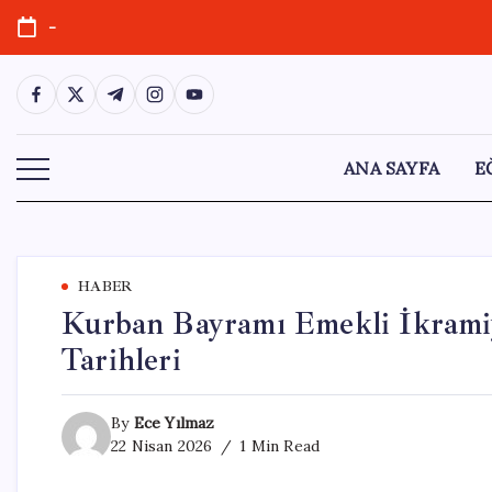
Skip
-
to
content
https://www.facebook.com/
https://twitter.com/
https://t.me/
https://www.instagram.com/
https://youtube.com/
ANA SAYFA
E
HABER
Kurban Bayramı Emekli İkramiy
Tarihleri
By
Ece Yılmaz
22 Nisan 2026
1 Min Read