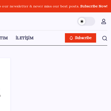
o our newsletter & never miss our best posts.
Subscribe Now!
TIM
İLETİŞİM
Subscribe
SON YAZILAR
ı
‘Çerçeve yasa’ teklifi TBMM’de… MHP’li Feti
Yıldız’dan ‘Demirtaş’ sorusuna yanıt: