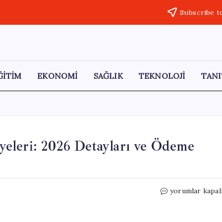
Subscribe t
ĞİTİM
EKONOMİ
SAĞLIK
TEKNOLOJİ
TANI
eleri: 2026 Detayları ve Ödeme
Kurban
yorumlar kapal
Bayramı
Emekli
İkramiyeleri: