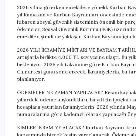
2026 yılına girerken emeklilere yönelik Kurban Bayra
yıl Ramazan ve Kurban Bayramları öncesinde emekl
itibaren sosyal güvenlik sisteminin önemli bir parç
ödemeler, Sosyal Güvenlik Kurumu (SGK) üzerinde
emekliler, şimdi de yaklaşan Kurban Bayramı için ha
2026 YILI İKRAMİYE MİKTARI VE BAYRAM TARİHLERİ
artışlarla birlikte 4.000 TL seviyesine ulaştı. Bu 
bekleniyor. 2026 yılı takvimine göre Kurban Bayr
Cumartesi günü sona erecek. İkramiyelerin, bu tar
planlanıyor.
ÖDEMELER NE ZAMAN YAPILACAK? Resmi kaynaklard
yıllardaki ödeme alışkanlıkları, bu yıl için ipuçlar
hesaplara yatırılan ikramiyelerin, 2026 yılında Mayı
numaralarına göre kademeli olarak yapılacağı öng
KİMLER İKRAMİYE ALACAK? Kurban Bayramı ikramiy
kapsamında birçok kesim yararlanacak. Ödeme alaca