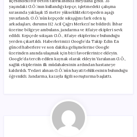
ilçesindeki bir beton fabrikasında meydana geldi. 35
için
yaşındaki G.Ö.’nun kullandığı kepçe, işletmedeki çalışma
sırasında yaklaşık 15 metre yükseklikteki tepeden aşağı
yuvarlandı. G.Ö.’nün kepçede sıkışığını fark eden iş
arkadaşları, durumu 112 Acil Çağrı Merkezi’ne bildirdi. İhbar
üzerine bölgeye ambulans, jandarma ve itfaiye ekipleri sevk
edildi. Kepçede sıkışan G.Ö., itfaiye ekiplerince bulunduğu
yerden çıkartıldı. Haberlerimizi Google’da Takip Edin En
güncel haberlere ve son dakika gelişmelerine Google
üzerinden anında ulaşmak için bizi favorilerinize ekleyin.
Google’da tercih edilen kaynak olarak ekleyin Yaralanan G.Ö.,
sağlık ekiplerinin ilk müdahalesinin ardından hastaneye
kaldırıldı. Tedavi alınan G.Ö.’nün hayati tehlikesinin bulunduğu
öğrenildi. Jandarma, kazayla ilgili soruşturma başlattı.