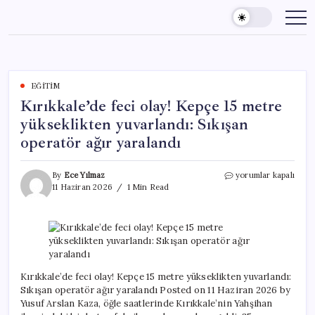
Skip
to
content
EĞITIM
Kırıkkale’de feci olay! Kepçe 15 metre
yükseklikten yuvarlandı: Sıkışan
operatör ağır yaralandı
Kırıkkale’de
By
Ece Yılmaz
yorumlar kapalı
feci
11 Haziran 2026
1 Min Read
olay!
Kepçe
15
metre
yükseklikten
yuvarlandı:
Sıkışan
Kırıkkale’de feci olay! Kepçe 15 metre yükseklikten yuvarlandı:
operatör
Sıkışan operatör ağır yaralandı Posted on 11 Haziran 2026 by
ağır
Yusuf Arslan Kaza, öğle saatlerinde Kırıkkale’nin Yahşihan
yaralandı