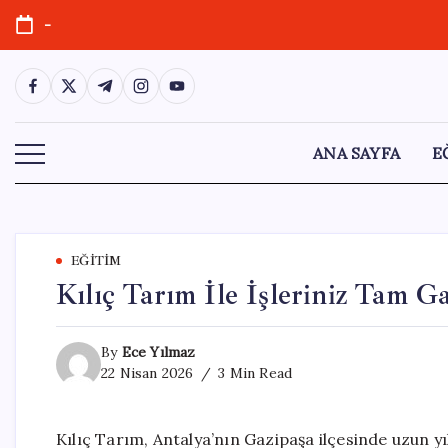
Skip
-
to
content
https://www.facebook.com/
https://twitter.com/
https://t.me/
https://www.instagram.com/
https://youtube.com/
ANA SAYFA
E
EĞITIM
Kılıç Tarım İle İşleriniz Tam Ga
By
Ece Yılmaz
22 Nisan 2026
3 Min Read
Kılıç Tarım, Antalya’nın Gazipaşa ilçesinde uzun y