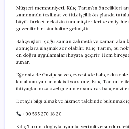
Müşteri memnuniyeti, Kılıç Tarım’ın öncelikleri ara
zamanında teslimat ve titiz işçilik ön planda tutul
büyük fark etmeksizin tüm müşterilerine en iyi hi
güvenilir bir isim haline gelmiştir.
Bahçe işleri, çoğu zaman zahmetli ve zaman alan b
sonuçlara ulaşmak zor olabilir. Kılıç Tarım, bu nok
en doğru uygulamaları hayata geçirir. Hem bireysel 
sunar.
Eğer siz de Gazipaşa ve çevresinde bahçe düzenle
kurulumu yaptırmak istiyorsanız, Kılıç Tarım ile ile
ihtiyaçlarınıza özel çözümler sunarak bahçenizi en
Detaylı bilgi almak ve hizmet talebinde bulunmak iç
+90 535 270 18 20
Kılıç Tarım, doğayla uyumlu, verimli ve sürdürüle