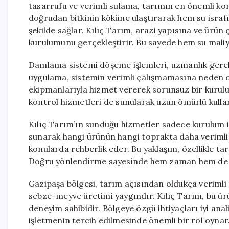
tasarrufu ve verimli sulama, tarımın en önemli ko
doğrudan bitkinin köküne ulaştırarak hem su israfı
şekilde sağlar. Kılıç Tarım, arazi yapısına ve ürü
kurulumunu gerçekleştirir. Bu sayede hem su maliy
Damlama sistemi döşeme işlemleri, uzmanlık gerekti
uygulama, sistemin verimli çalışmamasına neden ol
ekipmanlarıyla hizmet vererek sorunsuz bir kurul
kontrol hizmetleri de sunularak uzun ömürlü kullan
Kılıç Tarım’ın sunduğu hizmetler sadece kurulum il
sunarak hangi ürünün hangi toprakta daha verimli
konularda rehberlik eder. Bu yaklaşım, özellikle tar
Doğru yönlendirme sayesinde hem zaman hem de ma
Gazipaşa bölgesi, tarım açısından oldukça verimli b
sebze-meyve üretimi yaygındır. Kılıç Tarım, bu ü
deneyim sahibidir. Bölgeye özgü ihtiyaçları iyi an
işletmenin tercih edilmesinde önemli bir rol oynar