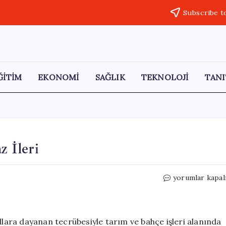
Subscribe t
ĞİTİM
EKONOMİ
SAĞLIK
TEKNOLOJİ
TANI
z İleri
Kılıç
yorumlar kapal
Tarım
İle
İşleriniz
Tam
ıllara dayanan tecrübesiyle tarım ve bahçe işleri alanında