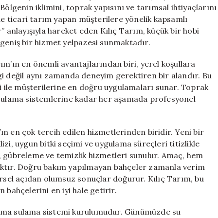
Gaz
Bölgenin iklimini, toprak yapısını ve tarımsal ihtiyaçlarını
İleri
 de ticari tarım yapan müşterilere yönelik kapsamlı
için
” anlayışıyla hareket eden Kılıç Tarım, küçük bir hobi
 geniş bir hizmet yelpazesi sunmaktadır.
ım’ın en önemli avantajlarından biri, yerel koşullara
gi değil aynı zamanda deneyim gerektiren bir alandır. Bu
si ile müşterilerine en doğru uygulamaları sunar. Toprak
n sulama sistemlerine kadar her aşamada profesyonel
n en çok tercih edilen hizmetlerinden biridir. Yeni bir
zi, uygun bitki seçimi ve uygulama süreçleri titizlikle
, gübreleme ve temizlik hizmetleri sunulur. Amaç, hem
aktır. Doğru bakım yapılmayan bahçeler zamanla verim
sel açıdan olumsuz sonuçlar doğurur. Kılıç Tarım, bu
bahçelerini en iyi hale getirir.
lama sulama sistemi kurulumudur. Günümüzde su