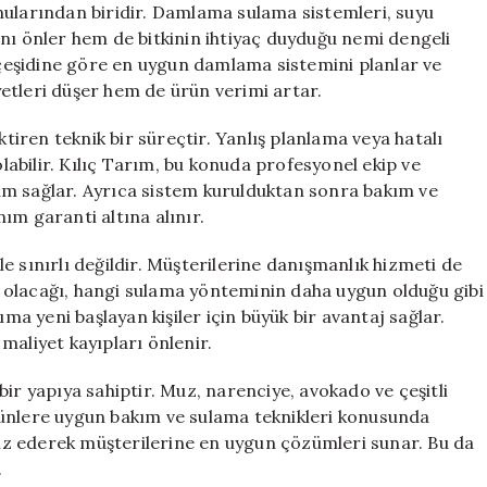
nularından biridir. Damlama sulama sistemleri, suyu
nı önler hem de bitkinin ihtiyaç duyduğu nemi dengeli
n çeşidine göre en uygun damlama sistemini planlar ve
etleri düşer hem de ürün verimi artar.
ren teknik bir süreçtir. Yanlış planlama veya hatalı
abilir. Kılıç Tarım, bu konuda profesyonel ekip ve
um sağlar. Ayrıca sistem kurulduktan sonra bakım ve
ım garanti altına alınır.
e sınırlı değildir. Müşterilerine danışmanlık hizmeti de
 olacağı, hangi sulama yönteminin daha uygun olduğu gibi
ıma yeni başlayan kişiler için büyük bir avantaj sağlar.
liyet kayıpları önlenir.
ir yapıya sahiptir. Muz, narenciye, avokado ve çeşitli
rünlere uygun bakım ve sulama teknikleri konusunda
aliz ederek müşterilerine en uygun çözümleri sunar. Bu da
.