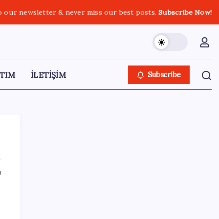
o our newsletter & never miss our best posts.
Subscribe Now!
TIM
İLETİŞİM
Subscribe
ı
SON YAZILAR
Bakan Yumaklı duyurdu! 688 milyon liralık
destek ödemesi bugün hesaplarda