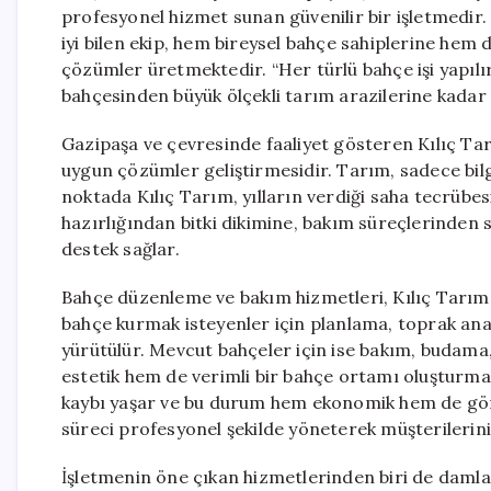
profesyonel hizmet sunan güvenilir bir işletmedir. 
iyi bilen ekip, hem bireysel bahçe sahiplerine hem
çözümler üretmektedir. “Her türlü bahçe işi yapılır
bahçesinden büyük ölçekli tarım arazilerine kadar
Gazipaşa ve çevresinde faaliyet gösteren Kılıç Tar
uygun çözümler geliştirmesidir. Tarım, sadece bil
noktada Kılıç Tarım, yılların verdiği saha tecrübe
hazırlığından bitki dikimine, bakım süreçlerinde
destek sağlar.
Bahçe düzenleme ve bakım hizmetleri, Kılıç Tarım’ı
bahçe kurmak isteyenler için planlama, toprak anali
yürütülür. Mevcut bahçeler için ise bakım, budama
estetik hem de verimli bir bahçe ortamı oluşturm
kaybı yaşar ve bu durum hem ekonomik hem de gör
süreci profesyonel şekilde yöneterek müşterilerinin 
İşletmenin öne çıkan hizmetlerinden biri de dam