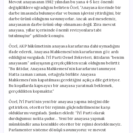
Mevcut anayasanın 1982 yılından bu yana 4-5 kez önemli
değişikliklere uğradığını belirten Özel, “Anayasa üzerinde bir
darbe imasında bulunuyorlar ve bunun işlevini yitirdiğini, bir
darbe ürünü olduğunu savunuyorlar. Ancak asıl meselemiz,
anayasanın darbe ürünü olup olmaması değil. Zira mevcut
anayasa, yıllar içerisinde önemli revizyonlara tabi
tutulmuştur” şeklinde konuştu.
Özel, AKP hükümetinin anayasa kararlarına dahi uymadığını
ifade ederek, Anayasa Mahkemesi’nin kararlarının göz ardı
edildiğini vurguladı. İYİ Parti Genel Sekreteri, iktidarın “benim
anayasam” anlayışının gerçekçilikten uzak olduğunu belirtti:
“Bu iktidar, Anayasa Mahkemesi’nin kararlarını tanımıyor.
Hatta zaman zaman, ortağıyla birlikte Anayasa
Mahkemesi’nin kapatılması gerektiğini açıkça dile getiriyor.
Bu koşullarda kapsayıcı bir anayasa yaratmak beklemek,
gerçeklikten kopmaktır.”
Özel, İYİ Parti’nin yeni bir anayasa yapma isteğini dile
getirirken, otoriter bir rejimin güçlendirilmesine karşı
olduklarını vurguladı. Şunları ekledi: “İYİ Parti olarak
durduğumuz nokta şudur… Yeni bir anayasa yapmak
mümkündür ama kesinlikle otoriter bir rejimi desteklemeyiz.
Parlamenter sisteme dönüşü savunuyoruz ve mevcut