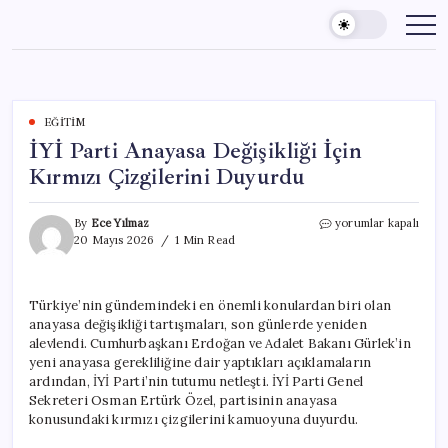
Skip
to
content
EĞITIM
İYİ Parti Anayasa Değişikliği İçin
Kırmızı Çizgilerini Duyurdu
İYİ
By
Ece Yılmaz
yorumlar kapalı
Parti
20 Mayıs 2026
1 Min Read
Anayasa
Değişikliği
İçin
Türkiye’nin gündemindeki en önemli konulardan biri olan
Kırmızı
anayasa değişikliği tartışmaları, son günlerde yeniden
Çizgilerini
Duyurdu
alevlendi. Cumhurbaşkanı Erdoğan ve Adalet Bakanı Gürlek’in
için
yeni anayasa gerekliliğine dair yaptıkları açıklamaların
ardından, İYİ Parti’nin tutumu netleşti. İYİ Parti Genel
Sekreteri Osman Ertürk Özel, partisinin anayasa
konusundaki kırmızı çizgilerini kamuoyuna duyurdu.