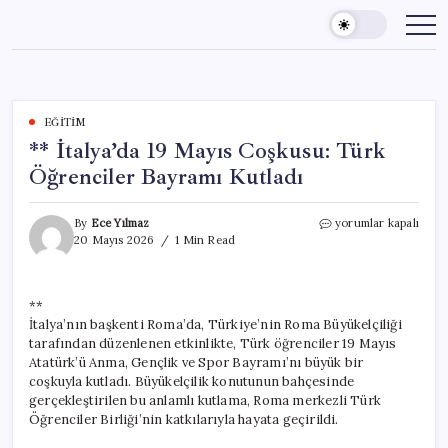
Skip
to
content
EĞITIM
** İtalya’da 19 Mayıs Coşkusu: Türk
Öğrenciler Bayramı Kutladı
**
By
Ece Yılmaz
yorumlar kapalı
İtalya’da
20 Mayıs 2026
1 Min Read
19
Mayıs
Coşkusu:
**
Türk
İtalya’nın başkenti Roma’da, Türkiye’nin Roma Büyükelçiliği
Öğrenciler
Bayramı
tarafından düzenlenen etkinlikte, Türk öğrenciler 19 Mayıs
Kutladı
Atatürk’ü Anma, Gençlik ve Spor Bayramı’nı büyük bir
için
coşkuyla kutladı. Büyükelçilik konutunun bahçesinde
gerçekleştirilen bu anlamlı kutlama, Roma merkezli Türk
Öğrenciler Birliği’nin katkılarıyla hayata geçirildi.