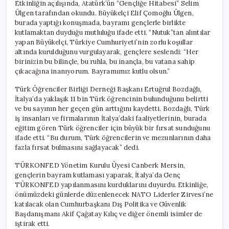
Etkinliğin açılışında, Atatürk’ün “Gençliğe Hitabesi” Selim
Ülgen tarafından okundu. Büyükelçi Elif Çomoğlu Ülgen,
burada yaptığı konuşmada, bayramı gençlerle birlikte
kutlamaktan duyduğu mutluluğu ifade etti. “Nutuk”tan alıntılar
yapan Büyükelçi, Türkiye Cumhuriyeti’nin zorlu koşullar
altında kurulduğunu vurgulayarak, gençlere seslendi: “Her
birinizin bu bilinçle, bu ruhla, bu inançla, bu vatana sahip
çıkacağına inanıyorum. Bayramımız kutlu olsun.”
Türk Öğrenciler Birliği Derneği Başkanı Ertuğrul Bozdağlı,
İtalya’da yaklaşık 11 bin Türk öğrencinin bulunduğunu belirtti
ve bu sayının her geçen gün arttığını kaydetti. Bozdağlı, Türk
iş insanları ve firmalarının İtalya’daki faaliyetlerinin, burada
eğitim gören Türk öğrenciler için büyük bir fırsat sunduğunu
ifade etti. “Bu durum, Türk öğrencilerin ve mezunlarının daha
fazla fırsat bulmasını sağlayacak” dedi.
TÜRKONFED Yönetim Kurulu Üyesi Canberk Mersin,
gençlerin bayram kutlaması yaparak, İtalya’da Genç
TÜRKONFED yapılanmasını kurduklarını duyurdu. Etkinliğe,
önümüzdeki günlerde düzenlenecek NATO Liderler Zirvesi’ne
katılacak olan Cumhurbaşkanı Dış Politika ve Güvenlik
Başdanışmanı Akif Çağatay Kılıç ve diğer önemli isimler de
iştirak etti.