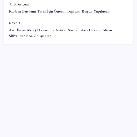
Previous
Kurban Bayramı Tatili İçin Önemli Toplantı Bugün Yapılacak
Next
Aziz İhsan Aktaş Davasında Avukat Savunmaları Devam Ediyor:
Silivri’den Son Gelişmeler
SON YAZILAR
Ekran Kartı Fiyatlarına Zam Yolda: Yüzde 40’a Varan
Fiyat Artışı
Bakan Yumaklı duyurdu! 688 milyon liralık destek