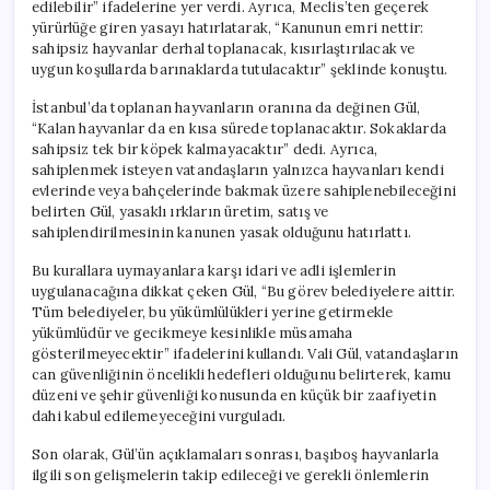
edilebilir” ifadelerine yer verdi. Ayrıca, Meclis’ten geçerek
yürürlüğe giren yasayı hatırlatarak, “Kanunun emri nettir:
sahipsiz hayvanlar derhal toplanacak, kısırlaştırılacak ve
uygun koşullarda barınaklarda tutulacaktır” şeklinde konuştu.
İstanbul’da toplanan hayvanların oranına da değinen Gül,
“Kalan hayvanlar da en kısa sürede toplanacaktır. Sokaklarda
sahipsiz tek bir köpek kalmayacaktır” dedi. Ayrıca,
sahiplenmek isteyen vatandaşların yalnızca hayvanları kendi
evlerinde veya bahçelerinde bakmak üzere sahiplenebileceğini
belirten Gül, yasaklı ırkların üretim, satış ve
sahiplendirilmesinin kanunen yasak olduğunu hatırlattı.
Bu kurallara uymayanlara karşı idari ve adli işlemlerin
uygulanacağına dikkat çeken Gül, “Bu görev belediyelere aittir.
Tüm belediyeler, bu yükümlülükleri yerine getirmekle
yükümlüdür ve gecikmeye kesinlikle müsamaha
gösterilmeyecektir” ifadelerini kullandı. Vali Gül, vatandaşların
can güvenliğinin öncelikli hedefleri olduğunu belirterek, kamu
düzeni ve şehir güvenliği konusunda en küçük bir zaafiyetin
dahi kabul edilemeyeceğini vurguladı.
Son olarak, Gül’ün açıklamaları sonrası, başıboş hayvanlarla
ilgili son gelişmelerin takip edileceği ve gerekli önlemlerin