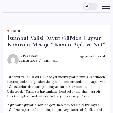
Skip
to
content
EĞITIM
İstanbul Valisi Davut Gül’den Hayvan
Kontrolü Mesajı: “Kanun Açık ve Net”
İstanbul
By
Ece Yılmaz
yorumlar kapalı
Valisi
4 Mayıs 2026
1 Min Read
Davut
Gül’den
Hayvan
İstanbul Valisi Davut Gül, sosyal medya platformu X üzerinden
Kontrolü
başıboş sokak köpekleriyle ilgili önemli bir açıklama yaptı. Vali
Mesajı:
“Kanun
Gül, İstanbul’daki sahipsiz hayvanların %46’sının toplandığını
Açık
belirterek, “Sahipsiz hayvanların kontrol altına alınması bir
ve
tercih değil, zorunluluk olarak karşımıza çıkıyor” dedi.
Net”
için
Aşırı yaklaşımların soruna çözüm olmayacağını vurgulayan
Gül, “Ne toplu itlaf ne de başıboşluk veya kontrolsüzlük kabul