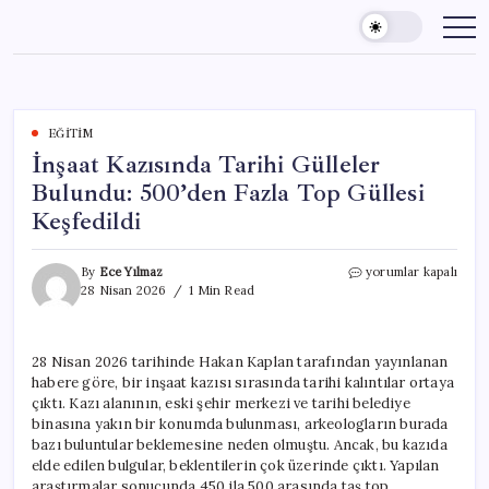
Skip
to
content
EĞITIM
İnşaat Kazısında Tarihi Gülleler
Bulundu: 500’den Fazla Top Güllesi
Keşfedildi
İnşaat
By
Ece Yılmaz
yorumlar kapalı
Kazısında
28 Nisan 2026
1 Min Read
Tarihi
Gülleler
Bulundu:
28 Nisan 2026 tarihinde Hakan Kaplan tarafından yayınlanan
500’den
habere göre, bir inşaat kazısı sırasında tarihi kalıntılar ortaya
Fazla
Top
çıktı. Kazı alanının, eski şehir merkezi ve tarihi belediye
Güllesi
binasına yakın bir konumda bulunması, arkeologların burada
Keşfedildi
bazı buluntular beklemesine neden olmuştu. Ancak, bu kazıda
için
elde edilen bulgular, beklentilerin çok üzerinde çıktı. Yapılan
araştırmalar sonucunda 450 ila 500 arasında taş top