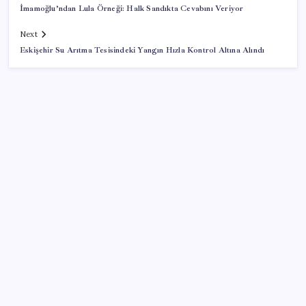
İmamoğlu’ndan Lula Örneği: Halk Sandıkta Cevabını Veriyor
Next
Eskişehir Su Arıtma Tesisindeki Yangın Hızla Kontrol Altına Alındı
SON YAZILAR
‘Çerçeve yasa’ teklifi TBMM’de… MHP’li Feti
Yıldız’dan ‘Demirtaş’ sorusuna yanıt: ‘Bekleyin’
Dolar/TL tarihi zirvesini yeniledi: Dünyada düşüyor,
Türkiye’de rekor kırıyor
Dev otomotiv fabrikası için şehir inşa ettiler: Tek