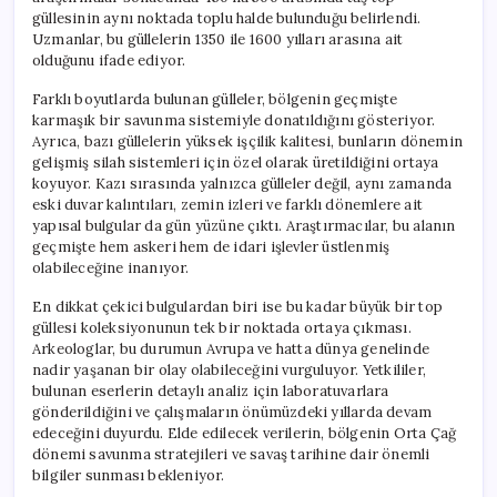
güllesinin aynı noktada toplu halde bulunduğu belirlendi.
Uzmanlar, bu güllelerin 1350 ile 1600 yılları arasına ait
olduğunu ifade ediyor.
Farklı boyutlarda bulunan gülleler, bölgenin geçmişte
karmaşık bir savunma sistemiyle donatıldığını gösteriyor.
Ayrıca, bazı güllelerin yüksek işçilik kalitesi, bunların dönemin
gelişmiş silah sistemleri için özel olarak üretildiğini ortaya
koyuyor. Kazı sırasında yalnızca gülleler değil, aynı zamanda
eski duvar kalıntıları, zemin izleri ve farklı dönemlere ait
yapısal bulgular da gün yüzüne çıktı. Araştırmacılar, bu alanın
geçmişte hem askeri hem de idari işlevler üstlenmiş
olabileceğine inanıyor.
En dikkat çekici bulgulardan biri ise bu kadar büyük bir top
güllesi koleksiyonunun tek bir noktada ortaya çıkması.
Arkeologlar, bu durumun Avrupa ve hatta dünya genelinde
nadir yaşanan bir olay olabileceğini vurguluyor. Yetkililer,
bulunan eserlerin detaylı analiz için laboratuvarlara
gönderildiğini ve çalışmaların önümüzdeki yıllarda devam
edeceğini duyurdu. Elde edilecek verilerin, bölgenin Orta Çağ
dönemi savunma stratejileri ve savaş tarihine dair önemli
bilgiler sunması bekleniyor.