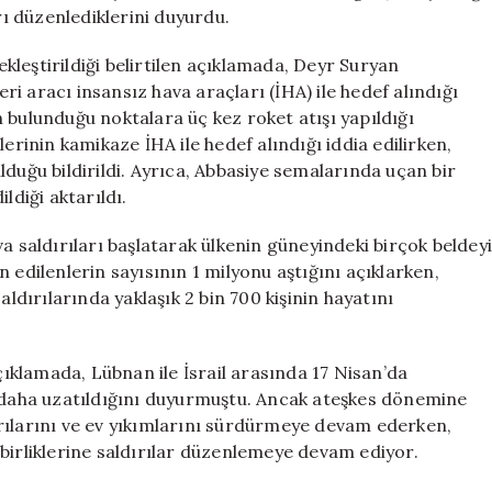
Verdi
rı düzenlediklerini duyurdu.
için
çekleştirildiği belirtilen açıklamada, Deyr Suryan
eri aracı insansız hava araçları (İHA) ile hedef alındığı
in bulunduğu noktalara üç kez roket atışı yapıldığı
erinin kamikaze İHA ile hedef alındığı iddia edilirken,
duğu bildirildi. Ayrıca, Abbasiye semalarında uçan bir
ldiği aktarıldı.
a saldırıları başlatarak ülkenin güneyindeki birçok beldey
 edilenlerin sayısının 1 milyonu aştığını açıklarken,
aldırılarında yaklaşık 2 bin 700 kişinin hayatını
klamada, Lübnan ile İsrail arasında 17 Nisan’da
a daha uzatıldığını duyurmuştu. Ancak ateşkes dönemine
rılarını ve ev yıkımlarını sürdürmeye devam ederken,
il birliklerine saldırılar düzenlemeye devam ediyor.