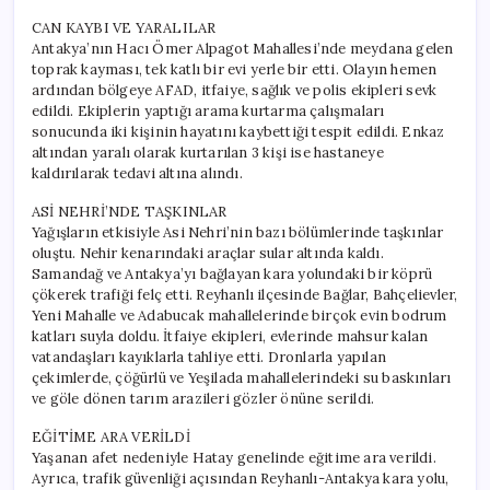
CAN KAYBI VE YARALILAR
Antakya’nın Hacı Ömer Alpagot Mahallesi’nde meydana gelen
toprak kayması, tek katlı bir evi yerle bir etti. Olayın hemen
ardından bölgeye AFAD, itfaiye, sağlık ve polis ekipleri sevk
edildi. Ekiplerin yaptığı arama kurtarma çalışmaları
sonucunda iki kişinin hayatını kaybettiği tespit edildi. Enkaz
altından yaralı olarak kurtarılan 3 kişi ise hastaneye
kaldırılarak tedavi altına alındı.
ASİ NEHRİ’NDE TAŞKINLAR
Yağışların etkisiyle Asi Nehri’nin bazı bölümlerinde taşkınlar
oluştu. Nehir kenarındaki araçlar sular altında kaldı.
Samandağ ve Antakya’yı bağlayan kara yolundaki bir köprü
çökerek trafiği felç etti. Reyhanlı ilçesinde Bağlar, Bahçelievler,
Yeni Mahalle ve Adabucak mahallelerinde birçok evin bodrum
katları suyla doldu. İtfaiye ekipleri, evlerinde mahsur kalan
vatandaşları kayıklarla tahliye etti. Dronlarla yapılan
çekimlerde, çöğürlü ve Yeşilada mahallelerindeki su baskınları
ve göle dönen tarım arazileri gözler önüne serildi.
EĞİTİME ARA VERİLDİ
Yaşanan afet nedeniyle Hatay genelinde eğitime ara verildi.
Ayrıca, trafik güvenliği açısından Reyhanlı-Antakya kara yolu,