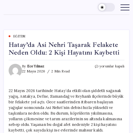
Skip
to
content
EĞITIM
Hatay’da Asi Nehri Taşarak Felakete
Neden Oldu: 2 Kişi Hayatını Kaybetti
Hatay’da
By
Ece Yılmaz
yorumlar kapalı
Asi
22 Mayıs 2026
2 Min Read
Nehri
Taşarak
Felakete
22 Mayıs 2026 tarihinde Hatay’da etkili olan şiddetli sağanak
Neden
yağış, Antakya, Defne, Samandağ ve Reyhanlı ilçelerinde büyük
Oldu:
2
bir felakete yol açtı. Gece saatlerinden itibaren başlayan
Kişi
yağışlar sonucunda Asi Nehri’nin debisi hızla yükseldi ve
Hayatını
taşkınlara neden oldu. Bu durum, köprülerin yıkılmasına,
Kaybetti
yolların çökmesine ve tarım arazilerinin su altında kalmasına
için
sebep oldu. Yaşanan bu doğal afet nedeniyle 2 kişi hayatını
kaybetti, çok sayıda kişi ise evlerinde mahsur kaldı.