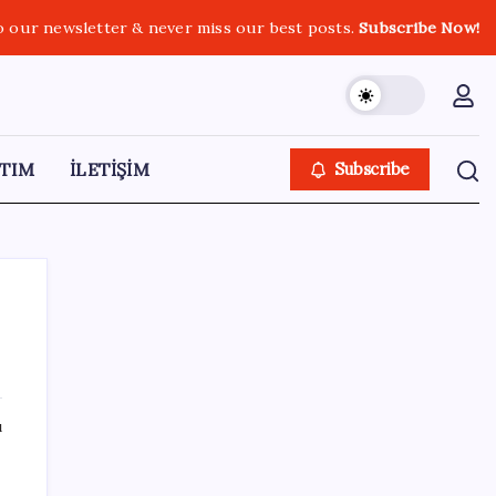
o our newsletter & never miss our best posts.
Subscribe Now!
TIM
İLETİŞİM
Subscribe
SON YAZILAR
ı
Veli Ağbaba’nın ağabeyi Hür Ağbaba
tutuklandı