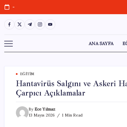
Skip
-
to
content
https://www.facebook.com/
https://twitter.com/
https://t.me/
https://www.instagram.com/
https://youtube.com/
ANA SAYFA
E
EĞITIM
Hantavirüs Salgını ve Askeri H
Çarpıcı Açıklamalar
By
Ece Yılmaz
13 Mayıs 2026
1 Min Read