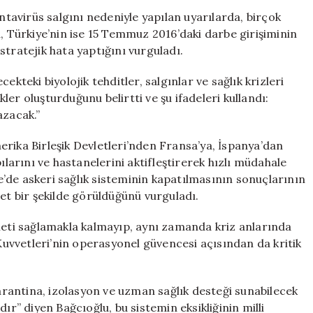
Hastanelerin
avirüs salgını nedeniyle yapılan uyarılarda, birçok
Önemi:
u, Türkiye’nin ise 15 Temmuz 2016’daki darbe girişiminin
Bağcıoğlu’ndan
stratejik hata yaptığını vurguladı.
Çarpıcı
Açıklamalar
kteki biyolojik tehditler, salgınlar ve sağlık krizleri
için
kler oluşturduğunu belirtti ve şu ifadeleri kullandı:
azacak.”
rika Birleşik Devletleri’nden Fransa’ya, İspanya’dan
ılarını ve hastanelerini aktifleştirerek hızlı müdahale
’de askeri sağlık sisteminin kapatılmasının sonuçlarının
net bir şekilde görüldüğünü vurguladı.
zmeti sağlamakla kalmayıp, aynı zamanda kriz anlarında
 Kuvvetleri’nin operasyonel güvencesi açısından da kritik
karantina, izolasyon ve uzman sağlık desteği sunabilecek
ır” diyen Bağcıoğlu, bu sistemin eksikliğinin milli