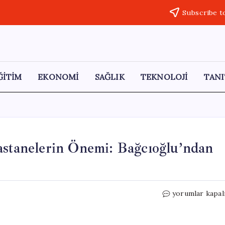
Subscribe t
ĞİTİM
EKONOMİ
SAĞLIK
TEKNOLOJİ
TANI
astanelerin Önemi: Bağcıoğlu’ndan
Hantavirüs
yorumlar kapal
Salgını
ve
Askeri