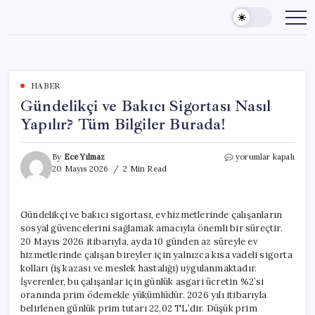
Skip
to
content
HABER
Gündelikçi ve Bakıcı Sigortası Nasıl
Yapılır? Tüm Bilgiler Burada!
Gündelikçi
By
Ece Yılmaz
yorumlar kapalı
ve
20 Mayıs 2026
2 Min Read
Bakıcı
Sigortası
Nasıl
Gündelikçi ve bakıcı sigortası, ev hizmetlerinde çalışanların
Yapılır?
sosyal güvencelerini sağlamak amacıyla önemli bir süreçtir.
Tüm
Bilgiler
20 Mayıs 2026 itibarıyla, ayda 10 günden az süreyle ev
Burada!
hizmetlerinde çalışan bireyler için yalnızca kısa vadeli sigorta
için
kolları (iş kazası ve meslek hastalığı) uygulanmaktadır.
İşverenler, bu çalışanlar için günlük asgari ücretin %2’si
oranında prim ödemekle yükümlüdür. 2026 yılı itibarıyla
belirlenen günlük prim tutarı 22,02 TL’dir. Düşük prim