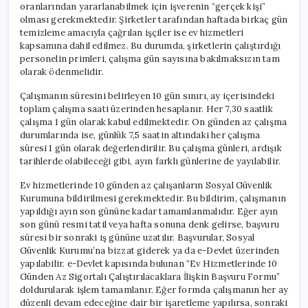
oranlarından yararlanabilmek için işverenin “gerçek kişi”
olması gerekmektedir. Şirketler tarafından haftada birkaç gün
temizleme amacıyla çağrılan işçiler ise ev hizmetleri
kapsamına dahil edilmez. Bu durumda, şirketlerin çalıştırdığı
personelin primleri, çalışma gün sayısına bakılmaksızın tam
olarak ödenmelidir.
Çalışmanın süresini belirleyen 10 gün sınırı, ay içerisindeki
toplam çalışma saati üzerinden hesaplanır. Her 7,30 saatlik
çalışma 1 gün olarak kabul edilmektedir. On günden az çalışma
durumlarında ise, günlük 7,5 saatin altındaki her çalışma
süresi 1 gün olarak değerlendirilir. Bu çalışma günleri, ardışık
tarihlerde olabileceği gibi, ayın farklı günlerine de yayılabilir.
Ev hizmetlerinde 10 günden az çalışanların Sosyal Güvenlik
Kurumuna bildirilmesi gerekmektedir. Bu bildirim, çalışmanın
yapıldığı ayın son gününe kadar tamamlanmalıdır. Eğer ayın
son günü resmi tatil veya hafta sonuna denk gelirse, başvuru
süresi bir sonraki iş gününe uzatılır. Başvurular, Sosyal
Güvenlik Kurumu’na bizzat giderek ya da e-Devlet üzerinden
yapılabilir. e-Devlet kapısında bulunan “Ev Hizmetlerinde 10
Günden Az Sigortalı Çalıştırılacaklara İlişkin Başvuru Formu”
doldurularak işlem tamamlanır. Eğer formda çalışmanın her ay
düzenli devam edeceğine dair bir işaretleme yapılırsa, sonraki