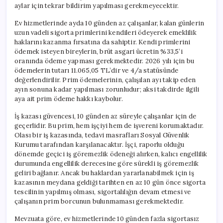
aylar için tekrar bildirim yapılması gerekmeyecektir.
Ev hizmetlerinde ayda 10 günden az çalışanlar, kalan günlerin
uzun vadeli sigorta primlerini kendileri ödeyerek emeklilik
haklarını kazanma fırsatına da sahiptir. Kendi primlerini
ödemek isteyen bireylerin, brüt asgari ücretin %33,5’i
oranında ödeme yapması gerekmektedir. 2026 yılı için bu
ödemelerin tutarı 11.065,05 TL’dir ve 4/a statüsünde
değerlendirilir. Prim ödemelerinin, çalışılan ayı takip eden
ayın sonuna kadar yapılması zorunludur; aksi takdirde ilgili
aya ait prim ödeme hakkı kaybolur.
İş kazası güvencesi, 10 günden az süreyle çalışanlar için de
geçerlidir. Bu prim, hem işçiyi hem de işvereni korumaktadır.
Olası bir iş kazasında, tedavi masrafları Sosyal Güvenlik
Kurumu tarafından karşılanacaktır. İşçi, raporlu olduğu
dönemde geçici iş göremezlik ödeneği alırken, kalıcı engellilik
durumunda engellilik derecesine göre sürekli iş göremezlik
geliri bağlanır. Ancak bu haklardan yararlanabilmek için iş
kazasının meydana geldiği tarihten en az 10 gün önce sigorta
tescilinin yapılmış olması, sigortalılığın devam etmesi ve
çalışanın prim borcunun bulunmaması gerekmektedir.
Mevzuata göre, ev hizmetlerinde 10 günden fazla sigortasız