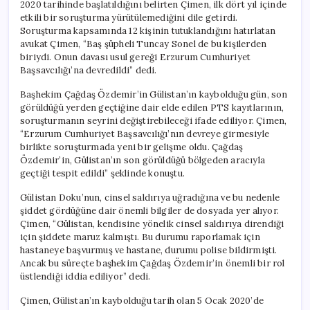
2020 tarihinde başlatıldığını belirten Çimen, ilk dört yıl içinde
etkili bir soruşturma yürütülemediğini dile getirdi.
Soruşturma kapsamında 12 kişinin tutuklandığını hatırlatan
avukat Çimen, “Baş şüpheli Tuncay Sonel de bu kişilerden
biriydi. Onun davası usul gereği Erzurum Cumhuriyet
Başsavcılığı’na devredildi” dedi.
Başhekim Çağdaş Özdemir’in Gülistan’ın kaybolduğu gün, son
görüldüğü yerden geçtiğine dair elde edilen PTS kayıtlarının,
soruşturmanın seyrini değiştirebileceği ifade ediliyor. Çimen,
“Erzurum Cumhuriyet Başsavcılığı’nın devreye girmesiyle
birlikte soruşturmada yeni bir gelişme oldu. Çağdaş
Özdemir’in, Gülistan’ın son görüldüğü bölgeden aracıyla
geçtiği tespit edildi” şeklinde konuştu.
Gülistan Doku’nun, cinsel saldırıya uğradığına ve bu nedenle
şiddet gördüğüne dair önemli bilgiler de dosyada yer alıyor.
Çimen, “Gülistan, kendisine yönelik cinsel saldırıya direndiği
için şiddete maruz kalmıştı. Bu durumu raporlamak için
hastaneye başvurmuş ve hastane, durumu polise bildirmişti.
Ancak bu süreçte başhekim Çağdaş Özdemir’in önemli bir rol
üstlendiği iddia ediliyor” dedi.
Çimen, Gülistan’ın kaybolduğu tarih olan 5 Ocak 2020’de