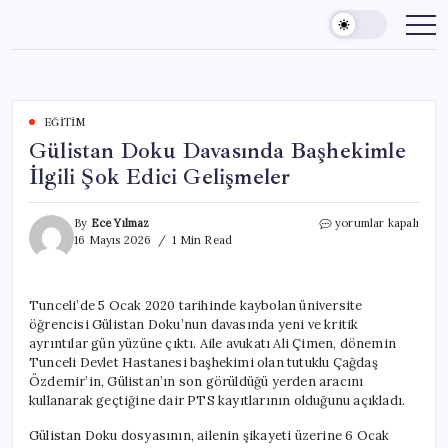
Skip
to
content
EĞITIM
Gülistan Doku Davasında Başhekimle
İlgili Şok Edici Gelişmeler
Gülistan
By
Ece Yılmaz
yorumlar kapalı
Doku
16 Mayıs 2026
1 Min Read
Davasında
Başhekimle
İlgili
Tunceli’de 5 Ocak 2020 tarihinde kaybolan üniversite
Şok
öğrencisi Gülistan Doku’nun davasında yeni ve kritik
Edici
Gelişmeler
ayrıntılar gün yüzüne çıktı. Aile avukatı Ali Çimen, dönemin
için
Tunceli Devlet Hastanesi başhekimi olan tutuklu Çağdaş
Özdemir’in, Gülistan’ın son görüldüğü yerden aracını
kullanarak geçtiğine dair PTS kayıtlarının olduğunu açıkladı.
Gülistan Doku dosyasının, ailenin şikayeti üzerine 6 Ocak