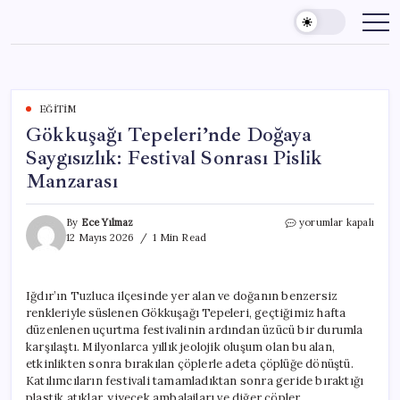
Skip
to
content
EĞITIM
Gökkuşağı Tepeleri’nde Doğaya
Saygısızlık: Festival Sonrası Pislik
Manzarası
Gökkuşağı
By
Ece Yılmaz
yorumlar kapalı
Tepeleri’nde
12 Mayıs 2026
1 Min Read
Doğaya
Saygısızlık:
Festival
Iğdır’ın Tuzluca ilçesinde yer alan ve doğanın benzersiz
Sonrası
renkleriyle süslenen Gökkuşağı Tepeleri, geçtiğimiz hafta
Pislik
Manzarası
düzenlenen uçurtma festivalinin ardından üzücü bir durumla
için
karşılaştı. Milyonlarca yıllık jeolojik oluşum olan bu alan,
etkinlikten sonra bırakılan çöplerle adeta çöplüğe dönüştü.
Katılımcıların festivali tamamladıktan sonra geride bıraktığı
plastik atıklar, yiyecek ambalajları ve diğer çöpler,