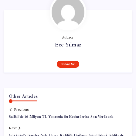
Author
Ece Yılmaz
Follow Me
Other Articles
Previous
Salihli’de 16 Milyon TL Yatırımla Su Kesintilerine Son Verilecek
Next
Gökkuşağı Tepeleri’nde Çevre Kirliliği: Doğanın Güzellikleri Tehlikede