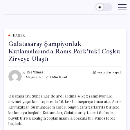
Skip
to
content
HABER
Galatasaray Şampiyonluk
Kutlamalarında Rams Park’taki Coşku
Zirveye Ulaştı
Galatasaray
By
Ece Yılmaz
yorumlar kapalı
Şampiyonluk
15 Mayıs 2026
1 Min Read
Kutlamalarında
Rams
Park’taki
Galatasaray, Süper Lig’de ardı ardına 4. kez şampiyonluk
Coşku
sevinci yaşarken, toplamda 26. kez bu başarıya imza attı. Sarı-
Zirveye
Ulaştı
Kırmızılılar, bu muhteşem zaferi bugün taraftarlarıyla birlikte
için
kutlamaya başladı. Kutlamalar, Galatasaray Lisesi önünde
büyük bir kalabalığın toplanmasıyla coşkulu bir atmosferde
başladı.