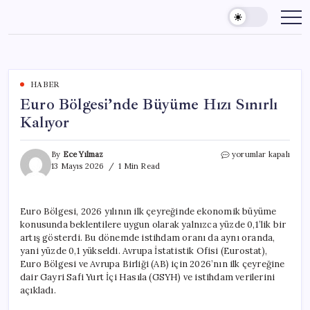
Skip
to
content
HABER
Euro Bölgesi’nde Büyüme Hızı Sınırlı
Kalıyor
Euro
By
Ece Yılmaz
yorumlar kapalı
Bölgesi’nde
13 Mayıs 2026
1 Min Read
Büyüme
Hızı
Sınırlı
Euro Bölgesi, 2026 yılının ilk çeyreğinde ekonomik büyüme
Kalıyor
konusunda beklentilere uygun olarak yalnızca yüzde 0,1’lik bir
için
artış gösterdi. Bu dönemde istihdam oranı da aynı oranda,
yani yüzde 0,1 yükseldi. Avrupa İstatistik Ofisi (Eurostat),
Euro Bölgesi ve Avrupa Birliği (AB) için 2026’nın ilk çeyreğine
dair Gayri Safi Yurt İçi Hasıla (GSYH) ve istihdam verilerini
açıkladı.