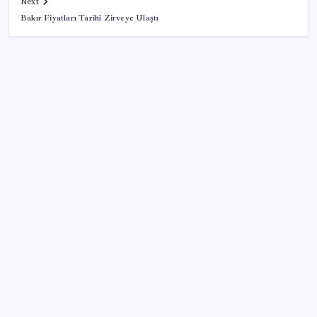
Next
Bakır Fiyatları Tarihî Zirveye Ulaştı
SON YAZILAR
‘Çerçeve yasa’ teklifi TBMM’de… MHP’li Feti
Yıldız’dan ‘Demirtaş’ sorusuna yanıt: ‘Bekleyin’
Dolar/TL tarihi zirvesini yeniledi: Dünyada düşüyor,
Türkiye’de rekor kırıyor
Dev otomotiv fabrikası için şehir inşa ettiler: Tek
başına dünyaya yetiyor