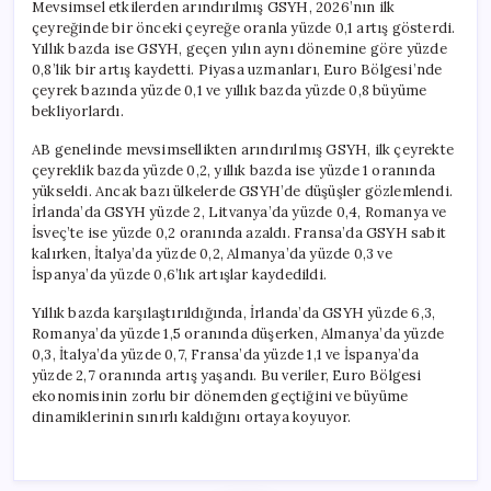
Mevsimsel etkilerden arındırılmış GSYH, 2026’nın ilk
çeyreğinde bir önceki çeyreğe oranla yüzde 0,1 artış gösterdi.
Yıllık bazda ise GSYH, geçen yılın aynı dönemine göre yüzde
0,8’lik bir artış kaydetti. Piyasa uzmanları, Euro Bölgesi’nde
çeyrek bazında yüzde 0,1 ve yıllık bazda yüzde 0,8 büyüme
bekliyorlardı.
AB genelinde mevsimsellikten arındırılmış GSYH, ilk çeyrekte
çeyreklik bazda yüzde 0,2, yıllık bazda ise yüzde 1 oranında
yükseldi. Ancak bazı ülkelerde GSYH’de düşüşler gözlemlendi.
İrlanda’da GSYH yüzde 2, Litvanya’da yüzde 0,4, Romanya ve
İsveç’te ise yüzde 0,2 oranında azaldı. Fransa’da GSYH sabit
kalırken, İtalya’da yüzde 0,2, Almanya’da yüzde 0,3 ve
İspanya’da yüzde 0,6’lık artışlar kaydedildi.
Yıllık bazda karşılaştırıldığında, İrlanda’da GSYH yüzde 6,3,
Romanya’da yüzde 1,5 oranında düşerken, Almanya’da yüzde
0,3, İtalya’da yüzde 0,7, Fransa’da yüzde 1,1 ve İspanya’da
yüzde 2,7 oranında artış yaşandı. Bu veriler, Euro Bölgesi
ekonomisinin zorlu bir dönemden geçtiğini ve büyüme
dinamiklerinin sınırlı kaldığını ortaya koyuyor.