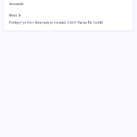
Arasında
Next
Fethiye’ye Dev Kruvaziyer Gemisi: 1.160 Turist İle Geldi!
SON YAZILAR
Ekran Kartı Fiyatlarına Zam Yolda: Yüzde 40’a Varan
Fiyat Artışı
Bakan Yumaklı duyurdu! 688 milyon liralık destek
ödemesi bugün hesaplarda
Redmi 17 ve 17 5G 7.500 mAh Batarya ile Tanıtıldı