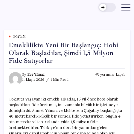
Skip
to
content
EĞITIM
Emeklilikte Yeni Bir Başlangıç: Hobi
Olarak Başladılar, Şimdi 1,5 Milyon
Fide Satıyorlar
Emeklilikte
By
Ece Yılmaz
yorumlar kapalı
Yeni
11 Mayıs 2026
1 Min Read
Bir
Başlangıç:
Hobi
Tokat’ta yaşayan iki emekli arkadaş, 15 yıl önce hobi olarak
Olarak
başladıkları fide üretimi işini, zamanla büyük bir işletmeye
Başladılar,
Şimdi
dönüştürdü. Ahmet Yılmaz ve Muhterem Çağatay, başlangıçta
1,5
40 metrekarelik küçük bir serada fide yetiştirirken, bugün 4
Milyon
bin metrekarelik bir alanda yılda 1,5 milyon fide
Fide
üretmektedirler. Türkiye’nin dört bir yanından gelen
Satıyorlar
siparişleri karşılamak için yoğun bir çaba içinde olan ikili,