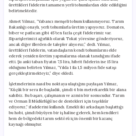
için
ürettikleri fidelerin tamamen yerli tohumlardan elde edildiğini
belirtmektedir.
Ahmet Yılmaz, “Yabancı menşeli tohum kullanmıyoruz. Tarım
Bakanlığı onaylı, yerli tohumlarla üretim yapıyoruz. Domates,
biber ve patlıcan gibi 45’ten fazla çeşit fidelerimiz var.
Siparişlerimizi ağırlıklı olarak Tokat yöresine gönderiyoruz,
ancak diğer illerden de talepler alıyoruz,” dedi. Yılmaz,
ürettikleri fidelerin, vatandaşların kendi tohumlarını elde
ederek yeniden üretim yapmalarına olanak tanıdığını ifade
etti. Şu anki taban fiyatın 7,5 lira, hibrit fidelerin ise 15 lira
olduğunu belirten Yılmaz, “Yılda 1 ila 1,5 milyon fide satışı
gerçekleştirmekteyiz,” diye ekledi.
İşletmelerinin nasıl bu noktaya ulaştığını paylaşan Yılmaz,
“Küçük bir sera ile başladık, şimdi 4 bin metrekarelik bir alana
sahibiz. Bu başarı, çalışmanın ve azmin bir sonucudur. Tarım
ve Orman İl Müdürlüğü’ne de destekleri için teşekkür
ediyoruz,” ifadelerini kullandı. Emekli iki arkadaşın başlattığı
bu hobi, şimdi büyüyen bir iş haline gelerek, hem kendileri
hem de bölgedeki tarım sektörü için önemli bir kazanç
kaynağı olmuştur.