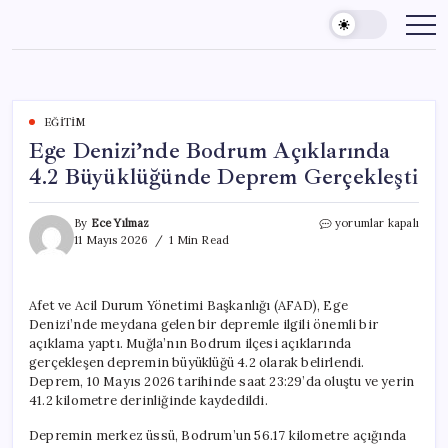
Skip
to
content
EĞITIM
Ege Denizi’nde Bodrum Açıklarında
4.2 Büyüklüğünde Deprem Gerçekleşti
Ege
By
Ece Yılmaz
yorumlar kapalı
Denizi’nde
11 Mayıs 2026
1 Min Read
Bodrum
Açıklarında
4.2
Afet ve Acil Durum Yönetimi Başkanlığı (AFAD), Ege
Büyüklüğünde
Denizi’nde meydana gelen bir depremle ilgili önemli bir
Deprem
Gerçekleşti
açıklama yaptı. Muğla’nın Bodrum ilçesi açıklarında
için
gerçekleşen depremin büyüklüğü 4.2 olarak belirlendi.
Deprem, 10 Mayıs 2026 tarihinde saat 23:29’da oluştu ve yerin
41.2 kilometre derinliğinde kaydedildi.
Depremin merkez üssü, Bodrum’un 56.17 kilometre açığında