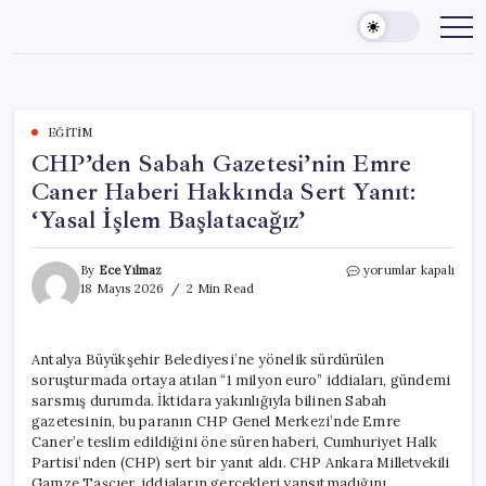
Skip
to
content
EĞITIM
CHP’den Sabah Gazetesi’nin Emre
Caner Haberi Hakkında Sert Yanıt:
‘Yasal İşlem Başlatacağız’
CHP’den
By
Ece Yılmaz
yorumlar kapalı
Sabah
18 Mayıs 2026
2 Min Read
Gazetesi’nin
Emre
Caner
Antalya Büyükşehir Belediyesi’ne yönelik sürdürülen
Haberi
soruşturmada ortaya atılan “1 milyon euro” iddiaları, gündemi
Hakkında
Sert
sarsmış durumda. İktidara yakınlığıyla bilinen Sabah
Yanıt:
gazetesinin, bu paranın CHP Genel Merkezi’nde Emre
‘Yasal
Caner’e teslim edildiğini öne süren haberi, Cumhuriyet Halk
İşlem
Partisi’nden (CHP) sert bir yanıt aldı. CHP Ankara Milletvekili
Başlatacağız’
Gamze Taşcıer, iddiaların gerçekleri yansıtmadığını