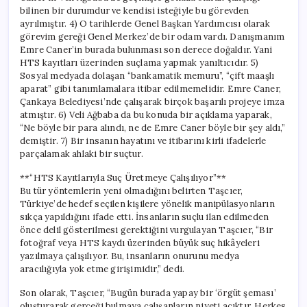
bilinen bir durumdur ve kendisi isteğiyle bu görevden
ayrılmıştır. 4) O tarihlerde Genel Başkan Yardımcısı olarak
görevim gereği Genel Merkez’de bir odam vardı. Danışmanım
Emre Caner’in burada bulunması son derece doğaldır. Yani
HTS kayıtları üzerinden suçlama yapmak yanıltıcıdır. 5)
Sosyal medyada dolaşan “bankamatik memuru”, “çift maaşlı
aparat” gibi tanımlamalara itibar edilmemelidir. Emre Caner,
Çankaya Belediyesi’nde çalışarak birçok başarılı projeye imza
atmıştır. 6) Veli Ağbaba da bu konuda bir açıklama yaparak,
“Ne böyle bir para alındı, ne de Emre Caner böyle bir şey aldı,”
demiştir. 7) Bir insanın hayatını ve itibarını kirli ifadelerle
parçalamak ahlaki bir suçtur.
**“HTS Kayıtlarıyla Suç Üretmeye Çalışılıyor”**
Bu tür yöntemlerin yeni olmadığını belirten Taşcıer,
Türkiye’de hedef seçilen kişilere yönelik manipülasyonların
sıkça yapıldığını ifade etti. İnsanların suçlu ilan edilmeden
önce delil gösterilmesi gerektiğini vurgulayan Taşcıer, “Bir
fotoğraf veya HTS kaydı üzerinden büyük suç hikâyeleri
yazılmaya çalışılıyor. Bu, insanların onurunu medya
aracılığıyla yok etme girişimidir,” dedi.
Son olarak, Taşcıer, “Bugün burada yapay bir ‘örgüt şeması’
oluşturarak gerçeği bulmaya çalışanların niyeti açıktır. Herkes