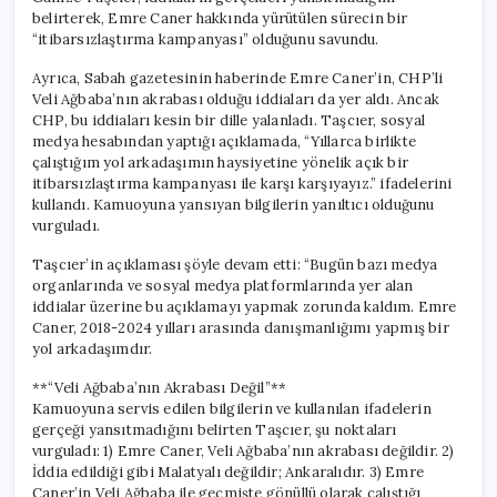
için
belirterek, Emre Caner hakkında yürütülen sürecin bir
“itibarsızlaştırma kampanyası” olduğunu savundu.
Ayrıca, Sabah gazetesinin haberinde Emre Caner’in, CHP’li
Veli Ağbaba’nın akrabası olduğu iddiaları da yer aldı. Ancak
CHP, bu iddiaları kesin bir dille yalanladı. Taşcıer, sosyal
medya hesabından yaptığı açıklamada, “Yıllarca birlikte
çalıştığım yol arkadaşımın haysiyetine yönelik açık bir
itibarsızlaştırma kampanyası ile karşı karşıyayız.” ifadelerini
kullandı. Kamuoyuna yansıyan bilgilerin yanıltıcı olduğunu
vurguladı.
Taşcıer’in açıklaması şöyle devam etti: “Bugün bazı medya
organlarında ve sosyal medya platformlarında yer alan
iddialar üzerine bu açıklamayı yapmak zorunda kaldım. Emre
Caner, 2018-2024 yılları arasında danışmanlığımı yapmış bir
yol arkadaşımdır.
**“Veli Ağbaba’nın Akrabası Değil”**
Kamuoyuna servis edilen bilgilerin ve kullanılan ifadelerin
gerçeği yansıtmadığını belirten Taşcıer, şu noktaları
vurguladı: 1) Emre Caner, Veli Ağbaba’nın akrabası değildir. 2)
İddia edildiği gibi Malatyalı değildir; Ankaralıdır. 3) Emre
Caner’in Veli Ağbaba ile geçmişte gönüllü olarak çalıştığı