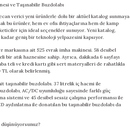
İmha
Makinesi
yecan verici yeni ürünlerle dolu bir aktüel katalog sunmaya
ve
cak bu ürünler, hem ev ofis ihtiyaçlarına hem de kamp
Taşınabilir
ticiler için ideal seçenekler sunuyor. Yeni katalog,
Buzdolabı
için
kadar geniş bir teknoloji yelpazesini kapsıyor.
 markasına ait S25 evrak imha makinesi. 58 desibel
teli bir atık haznesine sahip. Ayrıca, dakikada 6 sayfayı
 teli ve kredi kartı gibi sert materyalleri de rahatlıkla
0 TL olarak belirlenmiş.
 taşınabilir buzdolabı. 37 litrelik iç hacmi ile
 buzdolabı, AC/DC uyumluluğu sayesinde farklı güç
ruma sistemi ve 45 desibel sessiz çalışma performansı ile
LED aydınlatma ile donatılan bu taşınabilir buzdolabı da
er düşünüyorsunuz?