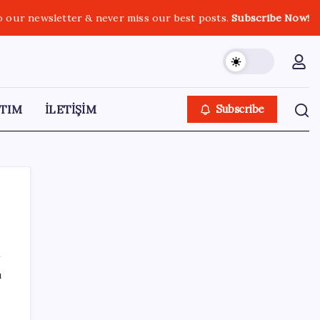
o our newsletter & never miss our best posts.
Subscribe Now!
TIM
İLETİŞİM
Subscribe
SON YAZILAR
ı
Meta’dan Yazılımcılar için Yeni Araç: Muse
Code