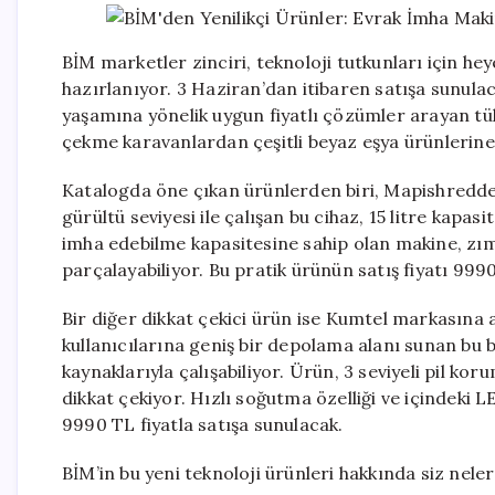
BİM marketler zinciri, teknoloji tutkunları için he
hazırlanıyor. 3 Haziran’dan itibaren satışa sunula
yaşamına yönelik uygun fiyatlı çözümler arayan tüke
çekme karavanlardan çeşitli beyaz eşya ürünlerine 
Katalogda öne çıkan ürünlerden biri, Mapishredder
gürültü seviyesi ile çalışan bu cihaz, 15 litre kapasi
imha edebilme kapasitesine sahip olan makine, zımba
parçalayabiliyor. Bu pratik ürünün satış fiyatı 999
Bir diğer dikkat çekici ürün ise Kumtel markasına ait
kullanıcılarına geniş bir depolama alanı sunan bu
kaynaklarıyla çalışabiliyor. Ürün, 3 seviyeli pil ko
dikkat çekiyor. Hızlı soğutma özelliği ve içindeki 
9990 TL fiyatla satışa sunulacak.
BİM’in bu yeni teknoloji ürünleri hakkında siz nel