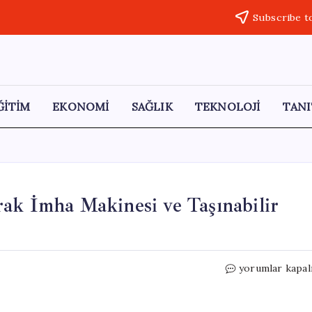
Subscribe t
ĞİTİM
EKONOMİ
SAĞLIK
TEKNOLOJİ
TANI
ak İmha Makinesi ve Taşınabilir
BİM’den
yorumlar kapal
Yenilikçi
Ürünler:
Evrak