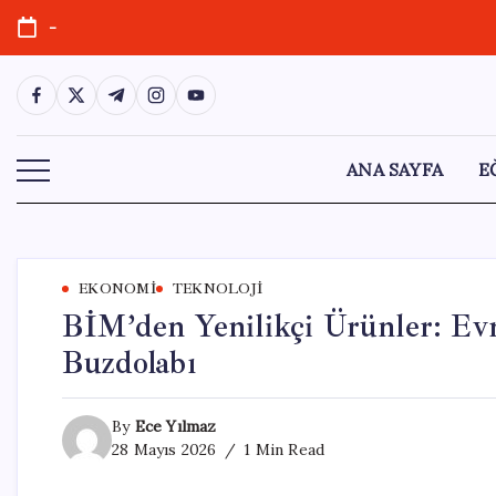
Skip
-
to
content
https://www.facebook.com/
https://twitter.com/
https://t.me/
https://www.instagram.com/
https://youtube.com/
ANA SAYFA
E
EKONOMI
TEKNOLOJI
BİM’den Yenilikçi Ürünler: Evr
Buzdolabı
By
Ece Yılmaz
28 Mayıs 2026
1 Min Read