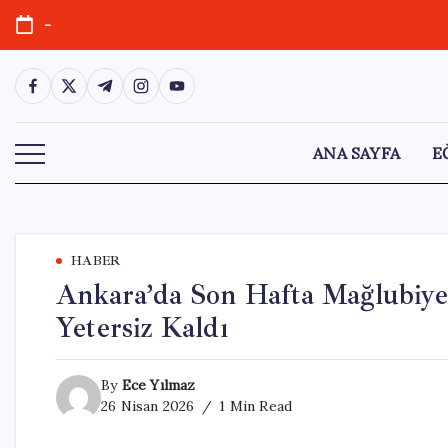
Skip
-
to
content
https://www.facebook.com/
https://twitter.com/
https://t.me/
https://www.instagram.com/
https://youtube.com/
ANA SAYFA
E
HABER
Ankara’da Son Hafta Mağlubiyet
Yetersiz Kaldı
By
Ece Yılmaz
26 Nisan 2026
1 Min Read