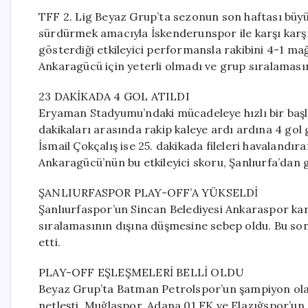
TFF 2. Lig Beyaz Grup’ta sezonun son haftası büy
sürdürmek amacıyla İskenderunspor ile karşı karşıya
gösterdiği etkileyici performansla rakibini 4-1 ma
Ankaragücü için yeterli olmadı ve grup sıralaması
23 DAKİKADA 4 GOL ATILDI
Eryaman Stadyumu’ndaki mücadeleye hızlı bir başl
dakikaları arasında rakip kaleye ardı ardına 4 gol 
İsmail Çokçalış ise 25. dakikada fileleri havalandı
Ankaragücü’nün bu etkileyici skoru, Şanlıurfa’dan g
ŞANLIURFASPOR PLAY-OFF’A YÜKSELDİ
Şanlıurfaspor’un Sincan Belediyesi Ankaraspor kar
sıralamasının dışına düşmesine sebep oldu. Bu sonu
etti.
PLAY-OFF EŞLEŞMELERİ BELLİ OLDU
Beyaz Grup’ta Batman Petrolspor’un şampiyon olara
netleşti. Muğlaspor, Adana 01 FK ve Elazığspor’un 