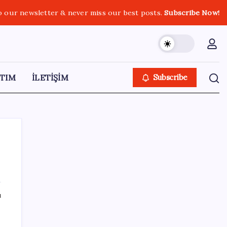
o our newsletter & never miss our best posts.
Subscribe Now!
TIM
İLETİŞİM
Subscribe
SON YAZILAR
ı
‘Çerçeve yasa’ teklifi TBMM’de… MHP’li Feti
Yıldız’dan ‘Demirtaş’ sorusuna yanıt: