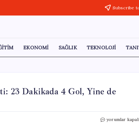
Subscribe t
ĞİTİM
EKONOMİ
SAĞLIK
TEKNOLOJİ
TANI
i: 23 Dakikada 4 Gol, Yine de
Ankara’da
yorumlar kapal
Son
Hafta
Mağlubiyeti: