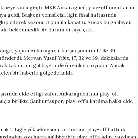
23
ük heyecanla geçti. MKE Ankaragücü, play-off umutlarını
Dakikada
 geldi. Başkent temsilcisi, ligin final haftasında
4
ğlup ederek sezonu 3 puanla kapattı. Ancak bu galibiyet,
Gol,
nda beklenmedik bir durum ortaya çıktı.
Yine
de
Yetersiz
angıç yapan Ankaragücü, karşılaşmanın 17 ile 39.
Kaldı
gönderdi. Mervan Yusuf Yiğit, 17, 32 ve 39. dakikalarda,
için
rarak takımının galibiyetinde önemli rol oynadı. Ancak
elen bir haberle gölgede kaldı.
şısında elde ettiği zafer, Ankaragücü’nün play-off
çla birlikte Şanlıurfaspor, play-off’a katılma hakkı elde
k 1. Lig’e yükselmesinin ardından, play-off hattı da
ardından son hafta galibiyetiyle play-off’a adını yazdıran